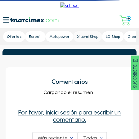
Lupa
Ofertas
Ecredit
Motopower
Xiaomi Shop
LG Shop
Global
SUSCRÍBETE 🖂
Comentarios
Cargando el resumen…
Por favor, inicia sesión para escribir un
comentario.
Más reciente
Todos