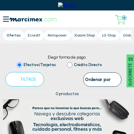
Lupa
Ofertas
Ecredit
Motopower
Xiaomi Shop
LG Shop
Global
Regresar al Home
Elegir forma de pago:
SUSCRÍBETE 🖂
Efectivo/Tarjetas
Crédito Directo
Ordenar por
FILTROS
0
productos