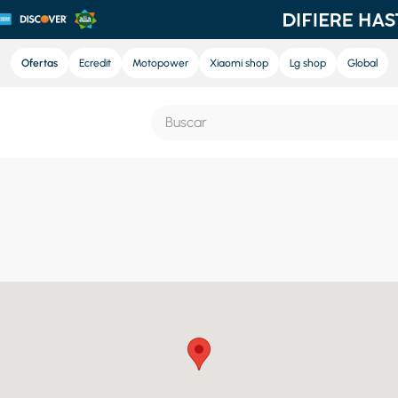
Ofertas
Ecredit
Motopower
Xiaomi shop
Lg shop
Global
Buscar
S MÁS BUSCADOS
e
nd sound
nd sound pro
ra
eradora