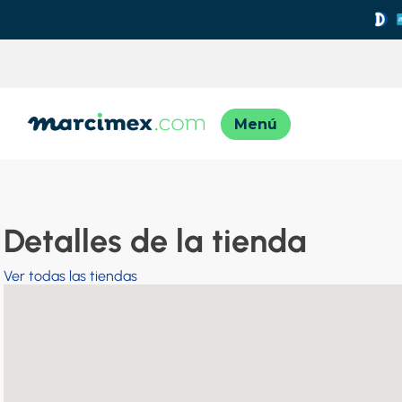
TÉRMINO
1
.
motos
2
.
moto
Detalles de la tienda
3
.
iphon
Ver todas las tiendas
4
.
engla
5
.
engla
6
.
lavado
7
.
refrig