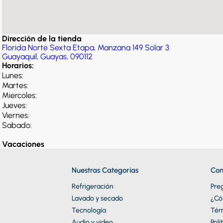
8
.
celula
9
.
cocina
10
.
conge
Dirección de la tienda
Florida Norte Sexta Etapa, Manzana 149 Solar 3
Guayaquil
, Guayas
, 090112
Horarios:
Lunes
:
Martes
:
Miercoles
:
Jueves
:
Viernes
:
Sabado
:
Vacaciones
Nuestras Categorías
Con
Refrigeración
Pre
Lavado y secado
¿Có
Tecnología
Tér
Audio y video
Polí