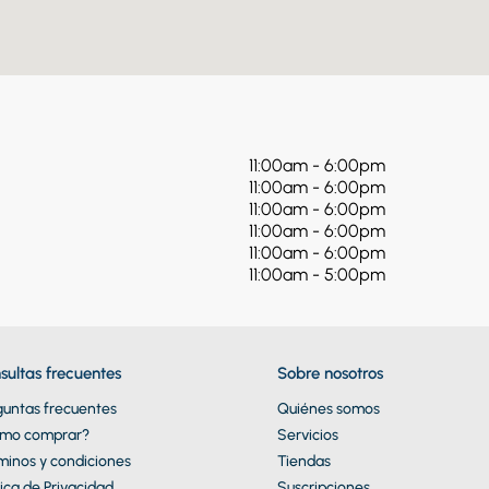
res
lador
11:00am
-
6:00pm
11:00am
-
6:00pm
11:00am
-
6:00pm
11:00am
-
6:00pm
11:00am
-
6:00pm
11:00am
-
5:00pm
sultas frecuentes
Sobre nosotros
guntas frecuentes
Quiénes somos
mo comprar?
Servicios
minos y condiciones
Tiendas
tica de Privacidad
Suscripciones