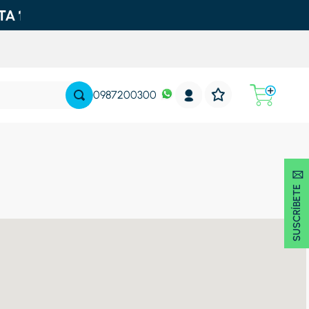
0987200300
SUSCRÍBETE 🖂