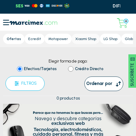
Lupa
Ofertas
Ecredit
Motopower
Xiaomi Shop
LG Shop
Global
Regresar al Home
SUSCRÍBETE 🖂
Elegir forma de pago:
Efectivo/Tarjetas
Crédito Directo
Ordenar por
FILTROS
0
productos