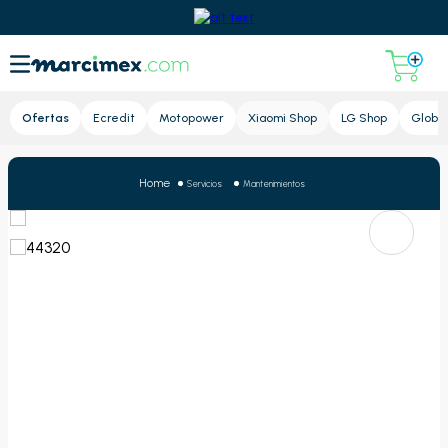
Lupa
Ofertas
Ecredit
Motopower
Xiaomi Shop
LG Shop
Global
Servicios
Mantenimientos