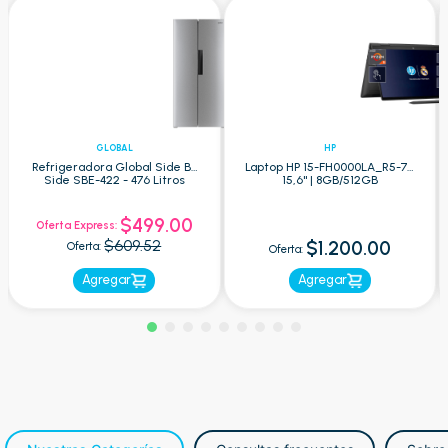
GLOBAL
HP
Refrigeradora Global Side By
Laptop HP 15-FH0000LA_R5-7 -
Side SBE-422 - 476 Litros
15,6" | 8GB/512GB
$499.00
Oferta Express:
$609.52
$1.200.00
Oferta:
Oferta:
Agregar
Agregar