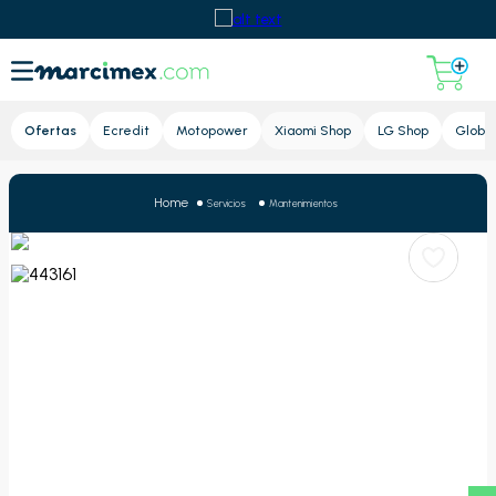
Lupa
Ofertas
Ecredit
Motopower
Xiaomi Shop
LG Shop
Global
Servicios
Mantenimientos