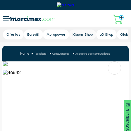
Lupa
Ofertas
Ecredit
Motopower
Xiaomi Shop
LG Shop
Global
Tecnología
Computadoras
Accesorios de computadoras
SUSCRÍBETE 🖂