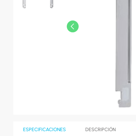
8
.
celula
9
.
cocina
10
.
conge
ESPECIFICACIONES
DESCRIPCIÓN