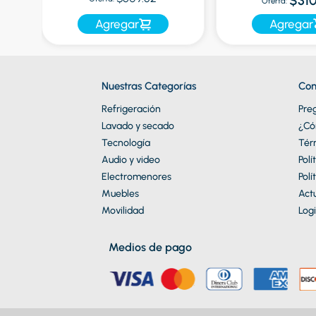
$310
Oferta:
Agregar
Agregar
Nuestras Categorías
Con
Refrigeración
Pre
Lavado y secado
¿Có
Tecnología
Tér
Audio y video
Polí
Electromenores
Polí
Muebles
Actu
Movilidad
Logi
Medios de pago