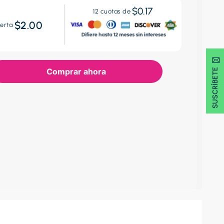
$0.17
12
cuotas de
$2.00
erta
SUSCRÍBETE 🖂
Comprar ahora