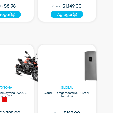
$5.98
$1.149.00
ta:
Oferta:
regar
Agregar
AYTONA
GLOBAL
va Daytona Dy290 Zr
Global - Refrigeradora RG-8 Steel |
ojo 2027
176 Litros
O