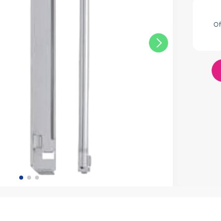
res
Of
lador