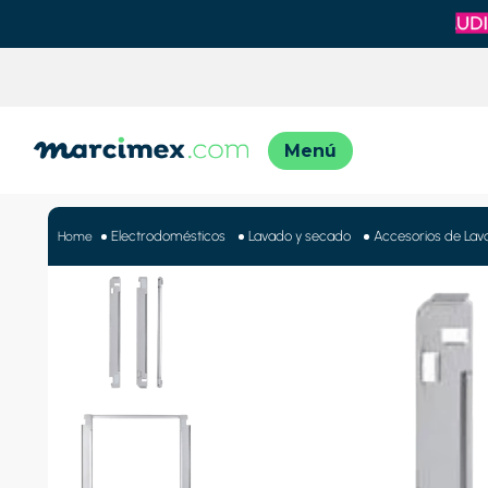
TÉRMINO
1
.
motos
Electrodomésticos
Lavado y secado
Accesorios de Lav
2
.
moto
3
.
iphon
4
.
lavado
5
.
engla
6
.
engla
7
.
refrig