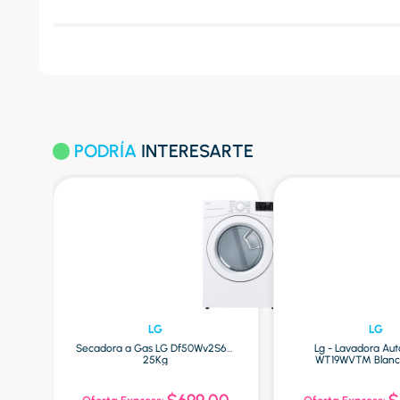
PODRÍA
INTERESARTE
LG
LG
CL
Secadora a Gas LG Df50Wv2S6W
Lg - Lavadora Au
25Kg
WT19WVTM Blanco 