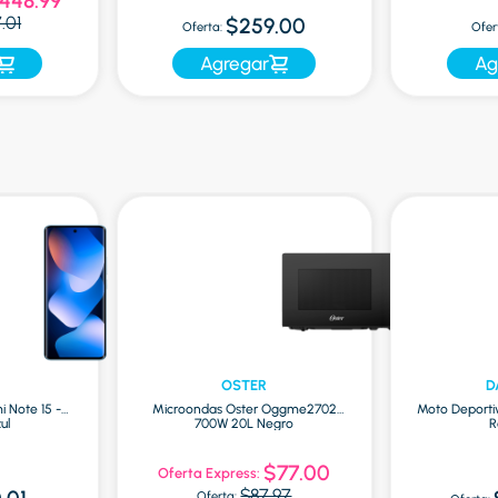
448.99
.01
$259.00
Oferta:
Ofer
Agregar
Ag
OSTER
D
i Note 15 -
Microondas Oster Oggme2702
Moto Deporti
ul
700W 20L Negro
R
$77.00
Oferta Express:
$87.97
Oferta: