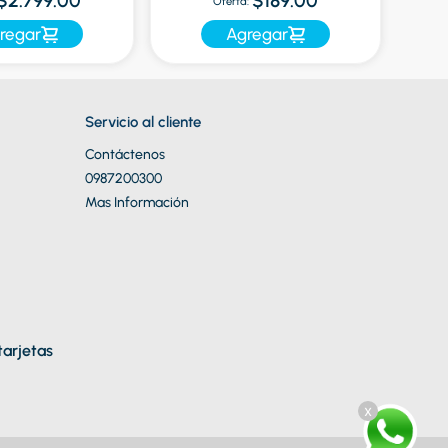
$2.799.00
$189.00
Oferta:
regar
Agregar
Servicio al cliente
Contáctenos
0987200300
Mas Información
arjetas
x