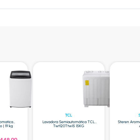
TCL
tomatica
Lavadora Semiautomática TCL
Steren Aroma
| 19 kg
Twt120Ttw15 15KG