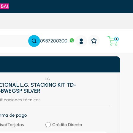
0987200300
LG
IONAL L.G. STACKING KIT TD-
GBWEGSP SILVER
ificaciones técnicas
forma de pago
ivo/Tarjetas
Crédito Directo