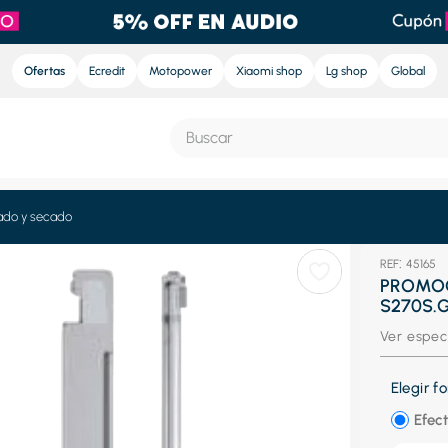
Ofertas
Ecredit
Motopower
Xiaomi shop
Lg shop
Global
Buscar
S MÁS BUSCADOS
ado y secado
:
45165
e
PROMOC
S270S.
ra
Ver espec
nd sound pro
nd sound
Elegir 
eradora
Efect