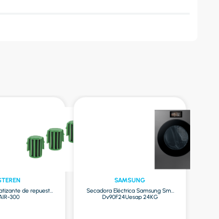
STEREN
SAMSUNG
tizante de repuesto
Secadora Eléctrica Samsung Sm-
Bre
AIR-300
Dv90F24Uesap 24KG