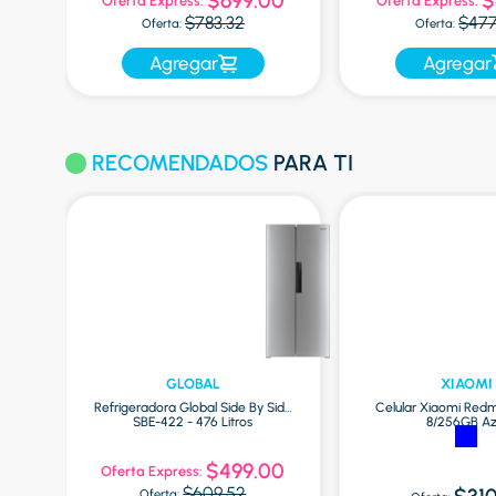
$699.00
$
Oferta Express:
Oferta Express:
$783.32
$477
Oferta:
Oferta:
Agregar
Agregar
RECOMENDADOS
PARA TI
GLOBAL
XIAOMI
las
Refrigeradora Global Side By Side
Celular Xiaomi Redm
SBE-422 - 476 Litros
8/256GB Az
$499.00
Oferta Express:
$609.52
Oferta: