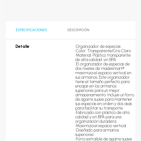
ESPECIFICACIONES
DESCRIPCIÓN
Detalle
•Organizador de especias

•Color: Transparente/Gris Claro

•Material: Plástico 
transparente de alta calidad. 
sin BPA

•El organizador de especias 
de dos niveles de 
madesmart® maximiza el 
espacio vertical en sus 
armarios. Este organizador 
tiene el tamaño perfecto para 
encajar en los armarios 
superiores para un mejor 
almacenamiento. Incluye un 
forro de agarre suave para 
mantener sus especias en 
orden y dos asas para facilitar 
su transporte.

•Fabricado con plástico de 
alta calidad y sin BPA para una 
organización duradera.

•Maximiza el espacio vertical
