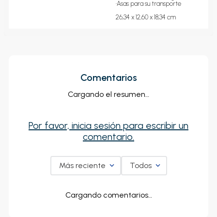
•Diseñado para armarios 
superiores

•Forro extraíble de agarre 
suave

•Asas para su transporte

26,34 x 12,60 x 18,34 cm
Comentarios
Cargando el resumen…
Por favor, inicia sesión para escribir
un comentario.
Más reciente
Todos