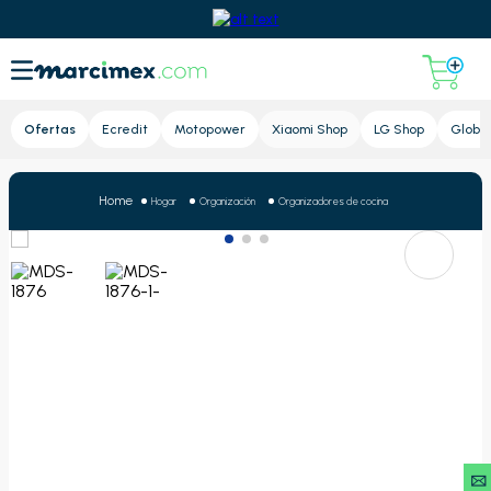
Lupa
Ofertas
Ecredit
Motopower
Xiaomi Shop
LG Shop
Globa
Hogar
Organización
Organizadores de cocina