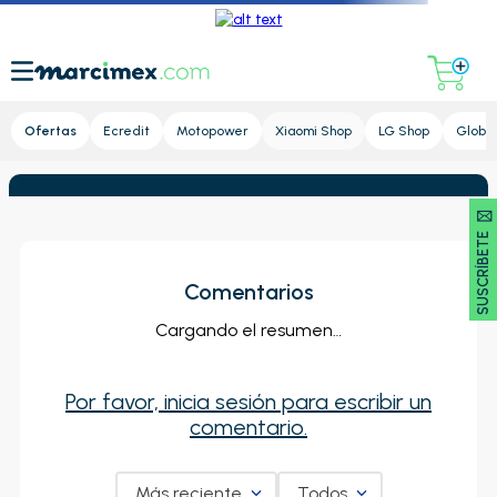
Lupa
Ofertas
Ecredit
Motopower
Xiaomi Shop
LG Shop
Global
SUSCRÍBETE 🖂
Comentarios
Cargando el resumen…
Por favor, inicia sesión para escribir un
comentario.
Más reciente
Todos