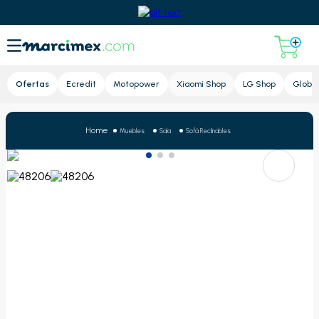
Lupa
Ofertas
Ecredit
Motopower
Xiaomi Shop
LG Shop
Global
Muebles
Sala
Sofá Reclinables