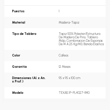
Puestos
1
Material
Madera-Tapiz
Tipo de Tablero
Tapiz 100% Polester/Estructura 
De Madera De Pino, Tablero 
Mdp, Combinacion De Esponjas 
De 14 A 25 Kg/M3, Banda Elastica
Color
Cafeos
Garantía
12 Meses
Dimensiones (Al. x An.
95 x 95 x 100 cm
x Prof.)
Modelo
TEXAS 1P-PL4027-R40