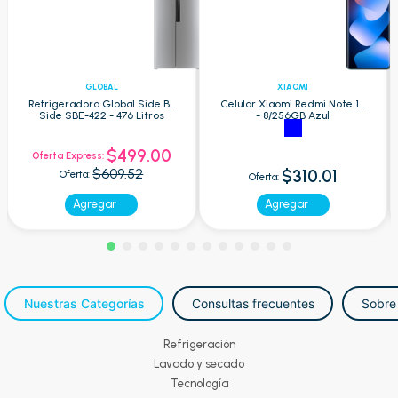
GLOBAL
XIAOMI
Refrigeradora Global Side By
Celular Xiaomi Redmi Note 15
Side SBE-422 - 476 Litros
- 8/256GB Azul
$499.00
Oferta Express:
$609.52
$310.01
Oferta:
Oferta:
Agregar
Agregar
Nuestras Categorías
Consultas frecuentes
Sobre
Refrigeración
Lavado y secado
Tecnología