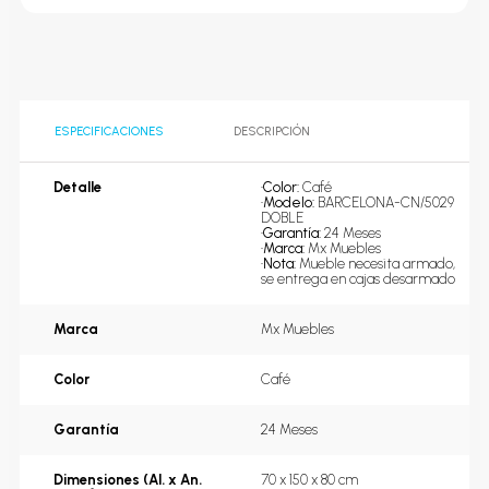
ESPECIFICACIONES
DESCRIPCIÓN
Detalle
•
Color: 
Café
•
Modelo: 
BARCELONA-CN/5029 
DOBLE
•
Garantía: 
24 Meses
•
Marca: 
Mx Muebles
•
Nota: 
Mueble necesita armado, 
se entrega en cajas desarmado
Marca
Mx Muebles
Color
Café
Garantía
24 Meses
Dimensiones (Al. x An.
70 x 150 x 80 cm