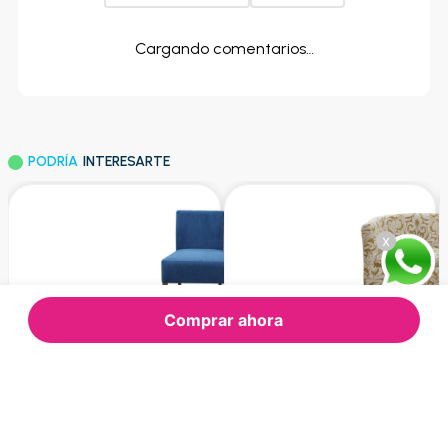
Cargando comentarios…
PODRÍA
INTERESARTE
x
Comprar ahora
MX MUEBLES
MX MUEBLES
Sillón Poltrona Mx Muebles
Sillón Poltrona Mx Muebles
Amsterdam-Cn/5117 | Azul
Atenas-Cn/1014 | Mostaza
$119.00
$145.00
Oferta:
Oferta: