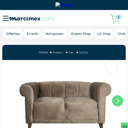
Lupa
Ofertas
Ecredit
Motopower
Xiaomi Shop
LG Shop
Global
Muebles
Sala
Sofá Fijo