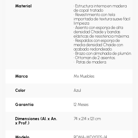
Material
• Estructura interna en madera 
de copal tratado 

• Revestimiento con tela 
importada de textura suave fácil 
limpieza

• Asiento con esponja de alta 
densidad Chaide y bandas 
elásticas de resistencia máxima.

• Respaldos con esponja de 
media densidad Chaide con 
acabado redondeado.  

• Brazo con almohada de plumón.

• Ottoman de 2 asientos.

•  Patas de madera.
Marca
Mx Muebles
Color
Azul
Garantía
12 Meses
Dimensiones (Al. x An.
74 x 214 x 121 cm
x Prof.)
Modelo
ROMA-MD/Y005-14