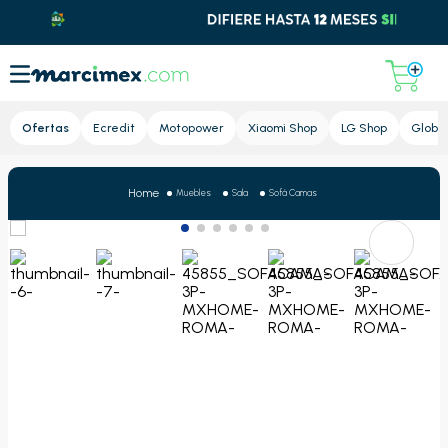
Lupa
Ofertas
Ecredit
Motopower
Xiaomi Shop
LG Shop
Global
Muebles
Sala
Sofá Camas