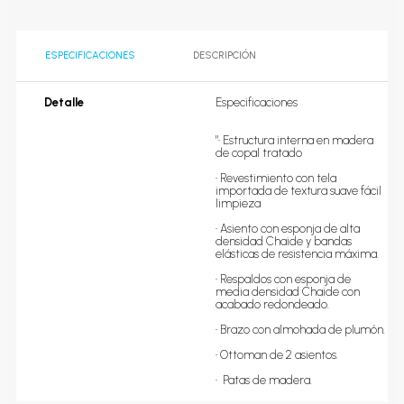
ESPECIFICACIONES
DESCRIPCIÓN
Detalle
Especificaciones

"• Estructura interna en madera 
de copal tratado 

• Revestimiento con tela 
importada de textura suave fácil 
limpieza

• Asiento con esponja de alta 
densidad Chaide y bandas 
elásticas de resistencia máxima.

• Respaldos con esponja de 
media densidad Chaide con 
acabado redondeado.  

• Brazo con almohada de plumón.

• Ottoman de 2 asientos.

•  Patas de madera.