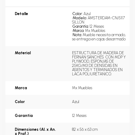
Detalle
•
Color: 
Azul
•
Modelo: 
AMSTERDAM-CN/5117 
SILLON
•
Garantía: 
12 Meses
•
Marca: 
Mx Muebles
•
Nota: 
Mueble necesita armado, 
se entrega en cajas desarmado
Material
ESTRUCTURA DE MADERA DE 
FERNAN SANCHES  CON MDP Y 
PLYWOOD, ESPONJAS DE 
25KG/M3 DE DENSIDAS EN 
ASIENTOS Y TERMINADOS EN 
LACA POLIURETANICO.
Marca
Mx Muebles
Color
Azul
Garantía
12 Meses
Dimensiones (Al. x An.
82 x 56 x 63 cm
x Prof.)