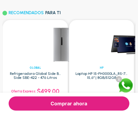
RECOMENDADOS
PARA TI
GLOBAL
HP
Refrigeradora Global Side By
Laptop HP 15-FH0000LA_R5-7 -
Side SBE-422 - 476 Litros
15,6" | 8GB/512GB
x
$499.00
Oferta Express:
$609.52
$1.200.00
Oferta:
Oferta:
Comprar ahora
Agregar
Agregar