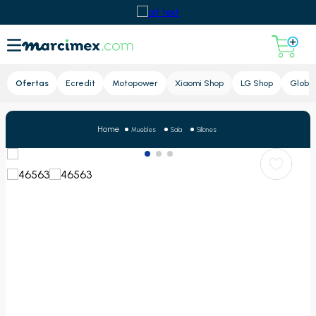
Lupa
Ofertas
Ecredit
Motopower
Xiaomi Shop
LG Shop
Global
Muebles
Sala
Sillones