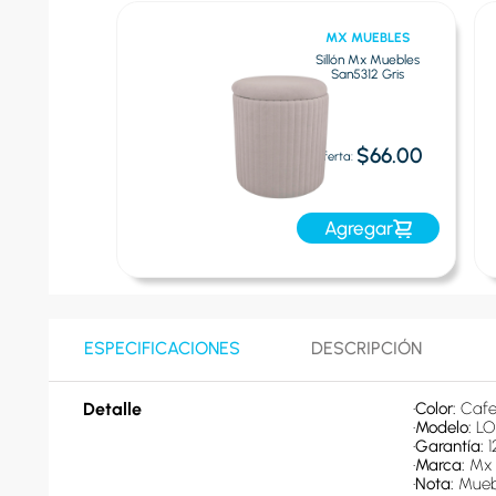
MUEBLES
MX MUEBLES
x Muebles Af-
Sillón Mx Muebles
03 Negro
San5312 Gris
$96.00
$66.00
Oferta:
egar
Agregar
ESPECIFICACIONES
DESCRIPCIÓN
Detalle
•
Color: 
Cafe
•
Modelo: 
LO
•
Garantía: 
1
•
Marca: 
Mx 
•
Nota: 
Mueb