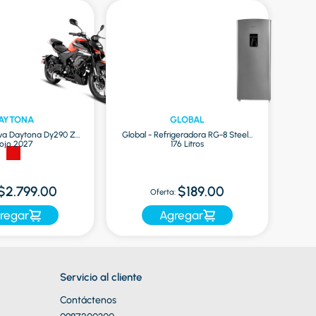
AYTONA
GLOBAL
va Daytona Dy290 Zr
Global - Refrigeradora RG-8 Steel |
ojo 2027
176 Litros
O
$2.799.00
$189.00
Oferta:
regar
Agregar
Servicio al cliente
Contáctenos