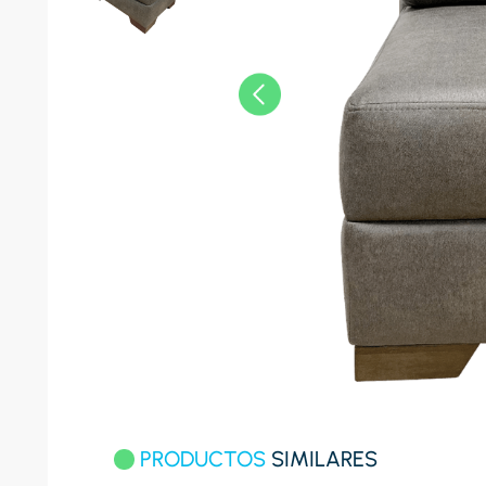
8
.
celula
9
.
cocina
10
.
conge
PRODUCTOS
SIMILARES