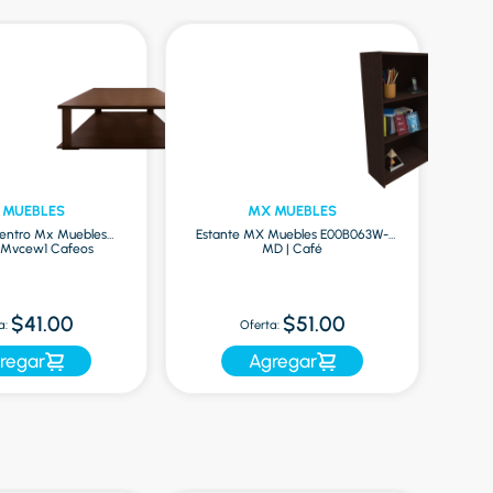
 MUEBLES
MX MUEBLES
entro Mx Muebles
Estante MX Muebles E00B063W-
Mesa
8Mvcew1 Cafeos
MD | Café
$41.00
$51.00
a:
Oferta:
regar
Agregar