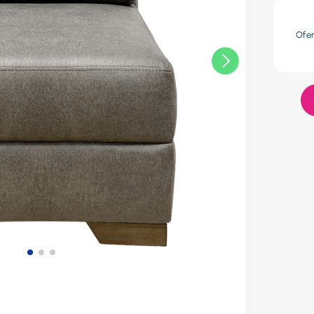
res
Ofe
lador