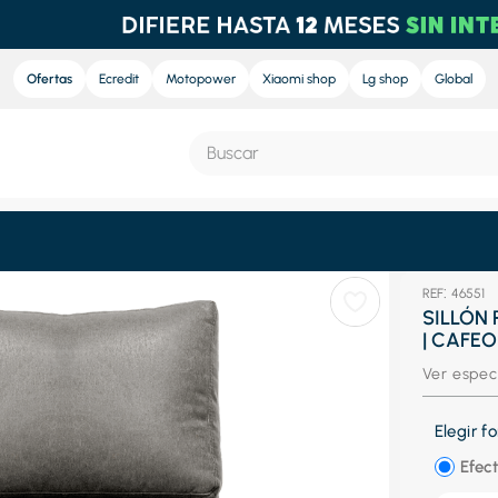
Ofertas
Ecredit
Motopower
Xiaomi shop
Lg shop
Global
Buscar
S MÁS BUSCADOS
:
46551
e
SILLÓN
| CAFE
nd sound
Ver espec
ra
nd sound pro
Elegir 
eradora
Efect