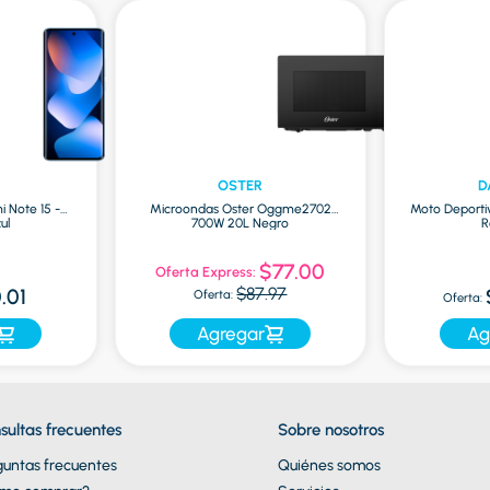
OSTER
D
i Note 15 -
Microondas Oster Oggme2702
Moto Deporti
ul
700W 20L Negro
R
$77.00
Oferta Express:
$87.97
.01
Oferta:
Oferta:
Agregar
Ag
sultas frecuentes
Sobre nosotros
guntas frecuentes
Quiénes somos