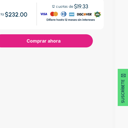
$19.33
12
cuotas de
$232.00
rta
Comprar ahora
SUSCRÍBETE 🖂