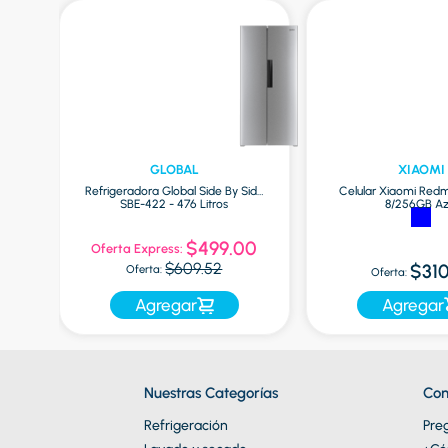
GLOBAL
XIAOMI
ox
Refrigeradora Global Side By Side
Celular Xiaomi Redm
SBE-422 - 476 Litros
8/256GB Az
5
$499.00
Oferta Express:
$609.52
$310
Oferta:
Oferta:
Agregar
Agregar
Nuestras Categorías
Con
Refrigeración
Pre