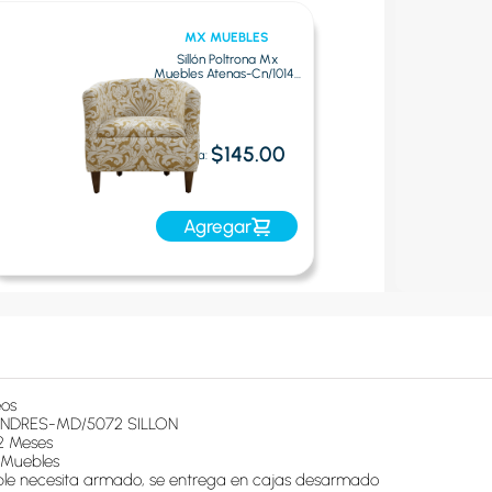
MX MUEBLES
Sillón Poltrona Mx
Muebles Atenas-Cn/1014 |
Mostaza
$145.00
Oferta:
Agregar
os
NDRES-MD/5072 SILLON
2 Meses
Muebles
le necesita armado, se entrega en cajas desarmado