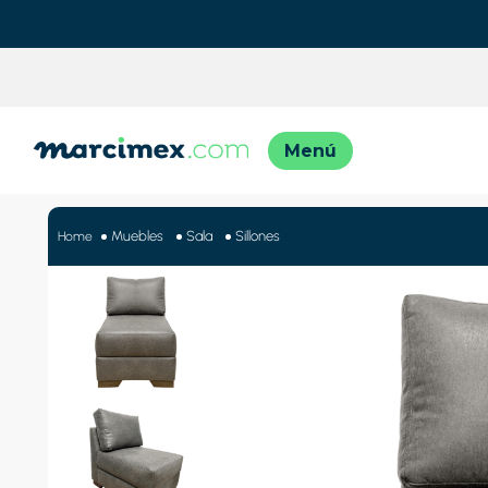
TÉRMINO
1
.
motos
Muebles
Sala
Sillones
2
.
moto
3
.
iphon
4
.
engla
5
.
lavado
6
.
engla
7
.
refrig