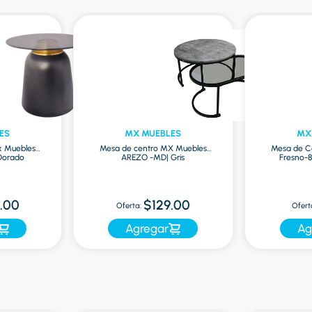
ES
MX MUEBLES
MX
x Muebles
Mesa de centro MX Muebles
Mesa de C
Dorado
AREZO -MD| Gris
Fresno-
.00
$129.00
Oferta:
Ofert
Agregar
Ag