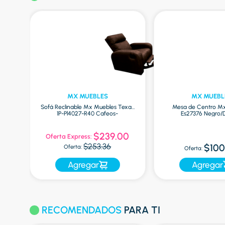
MX MUEBLES
MX MUEBL
 2P
Sofá Reclinable Mx Muebles Texas
Mesa de Centro M
1P-Pl4027-R40 Cafeos-
Es27376 Negro/
5
$239.00
Oferta Express:
$253.36
$100
Oferta:
Oferta:
Agregar
Agregar
RECOMENDADOS
PARA TI