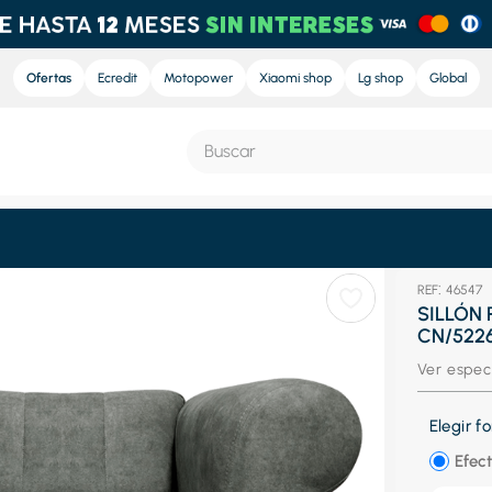
Ofertas
Ecredit
Motopower
Xiaomi shop
Lg shop
Global
Buscar
S MÁS BUSCADOS
:
46547
e
SILLÓN
CN/5226
nd sound
Ver espec
nd sound pro
ra
Elegir 
eradora
Efect