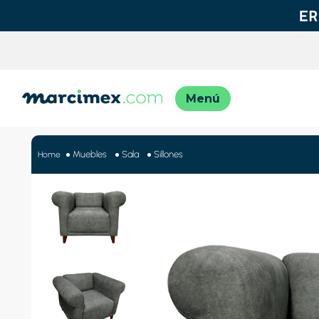
TÉRMINO
1
.
motos
Muebles
Sala
Sillones
2
.
moto
3
.
iphon
4
.
engla
5
.
engla
6
.
lavado
7
.
refrig