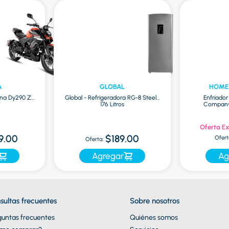
A
GLOBAL
HOME
na Dy290 Zr
Global - Refrigeradora RG-8 Steel |
Enfriado
7
176 Litros
Company 
Oferta Ex
9.00
$189.00
Ofert
Oferta:
Agregar
Ag
sultas frecuentes
Sobre nosotros
guntas frecuentes
Quiénes somos