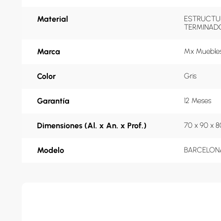
Material
ESTRUCTUR
TERMINADO
Marca
Mx Mueble
Color
Gris
Garantía
12 Meses
Dimensiones (Al. x An. x Prof.)
70 x 90 x 
Modelo
BARCELONA