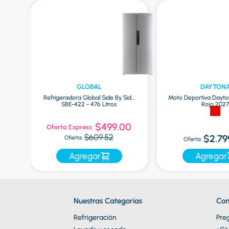
GLOBAL
DAYTON
Refrigeradora Global Side By Side
Moto Deportiva Dayto
SBE-422 - 476 Litros
Rojo 202
9
$499.00
Oferta Express:
$609.52
$2.79
Oferta:
Oferta:
Agregar
Agregar
Nuestras Categorías
Con
Refrigeración
Pre