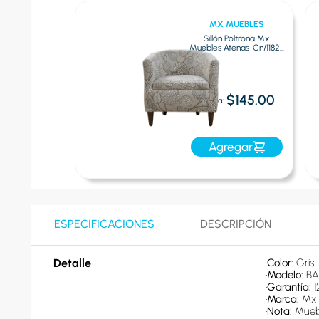
MUEBLES
MX MUEBLES
Poltrona Mx
Sillón Poltrona Mx
 Amsterdam-
Muebles Atenas-Cn/1182 |
117 | Azul
Gris
$119.00
$145.00
Oferta:
egar
Agregar
ESPECIFICACIONES
DESCRIPCIÓN
Detalle
•
Color: 
Gris
•
Modelo: 
BA
•
Garantía: 
1
•
Marca: 
Mx 
•
Nota: 
Mueb