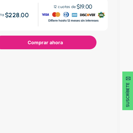
$19.00
12
cuotas de
$228.00
rta
Comprar ahora
SUSCRÍBETE 🖂