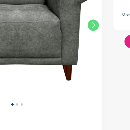
res
Ofe
lador