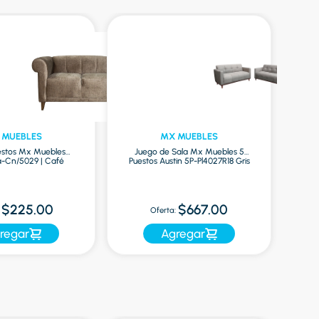
 MUEBLES
MX MUEBLES
estos Mx Muebles
Juego de Sala Mx Muebles 5
a-Cn/5029 | Café
Puestos Austin 5P-Pl4027R18 Gris
$225.00
$667.00
Oferta:
regar
Agregar