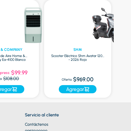
 & COMPANY
SHM
r de Aire Home &
Scooter Eléctrico Shm Avatar 1200
Ea-4100 Blanco
- 2026 Rojo
Mac
$99.99
press:
Of
$108.00
$969.00
a:
Oferta:
regar
Agregar
Servicio al cliente
Contáctenos