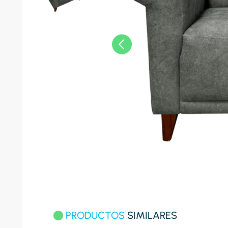
8
.
celula
9
.
cocina
10
.
conge
PRODUCTOS
SIMILARES