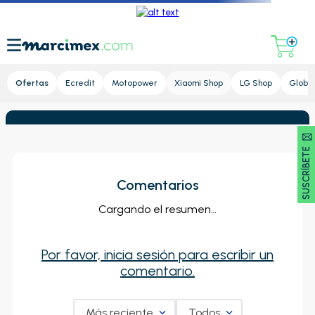
Lupa
Ofertas
Ecredit
Motopower
Xiaomi Shop
LG Shop
Global
SUSCRÍBETE 🖂
Comentarios
Cargando el resumen…
Por favor, inicia sesión para escribir un
comentario.
Más reciente
Todos