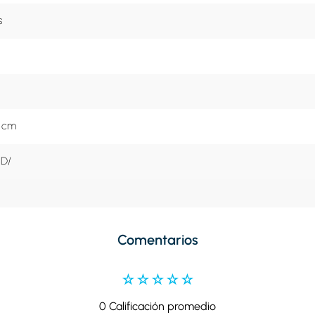
s
0 cm
D/
Comentarios
☆
☆
☆
☆
☆
0 Calificación promedio