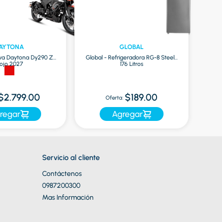
AYTONA
GLOBAL
va Daytona Dy290 Zr
Global - Refrigeradora RG-8 Steel |
ojo 2027
176 Litros
O
$2.799.00
$189.00
Oferta:
regar
Agregar
Servicio al cliente
Contáctenos
0987200300
Mas Información