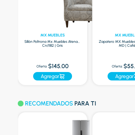
MX MUEBLES
MX MUEBL
| 2
Sillón Poltrona Mx Muebles Atenas-
Zapatero MX Mueble
Cn/1182 | Gris
MD | Caf
$145.00
$55
Oferta:
Oferta:
Agregar
Agregar
RECOMENDADOS
PARA TI