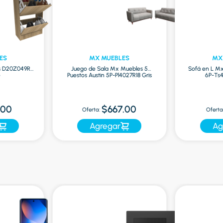
ES
MX MUEBLES
MX
s D20Z049R-
Juego de Sala Mx Muebles 5
Sofá en L M
é
Puestos Austin 5P-Pl4027R18 Gris
6P-Ts
.00
$667.00
Oferta:
Oferta
Agregar
Ag