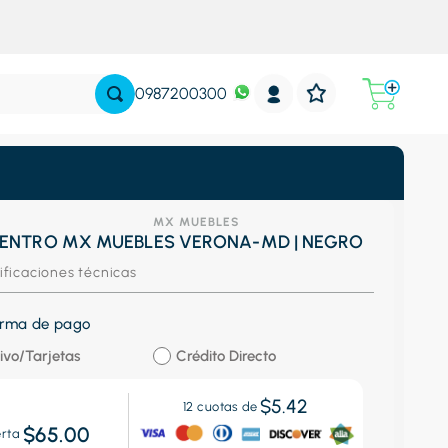
0987200300
MX MUEBLES
ENTRO MX MUEBLES VERONA-MD | NEGRO
ificaciones técnicas
forma de pago
ivo/Tarjetas
Crédito Directo
$5.42
12
cuotas de
$65.00
erta