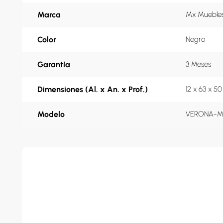
Marca
Mx Mueble
Color
Negro
Garantía
3 Meses
Dimensiones (Al. x An. x Prof.)
12 x 63 x 5
Modelo
VERONA-M