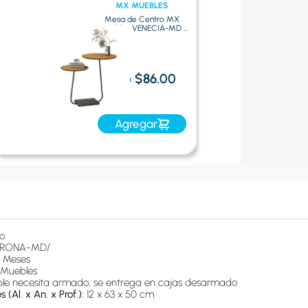
MX MUEBLES
Mesa de Centro MX
Muebles VENECIA-MD |
Café
$86.00
Oferta:
Agregar
o
ERONA-MD/
3 Meses
Muebles
le necesita armado, se entrega en cajas desarmado
(Al. x An. x Prof.): 
12 x 63 x 50 cm