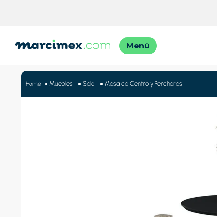
TÉRMINO
1
.
motos
Muebles
Sala
Mesa de Centro y Percheros
2
.
moto
3
.
iphon
4
.
lavado
5
.
engla
6
.
engla
7
.
refrig
8
.
celula
9
.
cocina