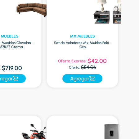
 MUEBLES
MX MUEBLES
x Muebles Cleveland
Set de Veladores Mx Mubles Pekin
Jueg
487R27 Crema
Gris
$42.00
Oferta Express:
$54.06
$719.00
Oferta:
:
regar
Agregar