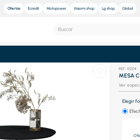
Ofertas
Ecredit
Motopower
Xiaomi shop
Lg shop
Global
Buscar
S MÁS BUSCADOS
:
45104
e
MESA C
ra
Ver espec
nd sound pro
Elegir 
nd sound
Efect
eradora
res
Of