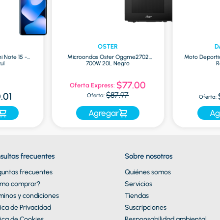
OSTER
D
i Note 15 -
Microondas Oster Oggme2702
Moto Deporti
ul
700W 20L Negro
R
$77.00
Oferta Express:
$87.97
.01
Oferta:
Oferta:
Agregar
Ag
sultas frecuentes
Sobre nosotros
guntas frecuentes
Quiénes somos
mo comprar?
Servicios
minos y condiciones
Tiendas
tica de Privacidad
Suscripciones
tica de Cookies
Responsabilidad ambiental