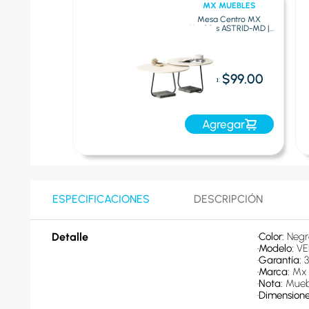
MUEBLES
MX MUEBLES
e Centro Mx
Mesa Centro MX
es Fresno-
Muebles ASTRID-MD |
w1 Cafeos
Blanco
$41.00
$99.00
:
Oferta:
egar
Agregar
ESPECIFICACIONES
DESCRIPCIÓN
Detalle
•
Color: 
Negr
•
Modelo: 
V
•
Garantía: 
•
Marca: 
Mx 
•
Nota: 
Mueb
•
Dimensiones 