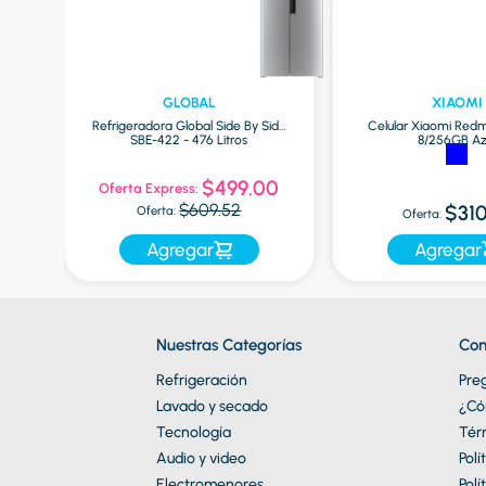
GLOBAL
XIAOMI
las
Refrigeradora Global Side By Side
Celular Xiaomi Redm
SBE-422 - 476 Litros
8/256GB Az
$499.00
Oferta Express:
$609.52
$310
Oferta:
Oferta:
Agregar
Agregar
Nuestras Categorías
Con
Refrigeración
Pre
Lavado y secado
¿Có
Tecnología
Tér
Audio y video
Polí
Electromenores
Polí