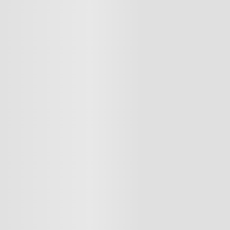
res
lador