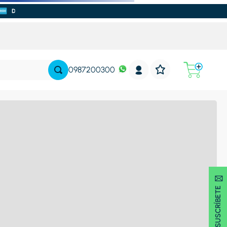
0987200300
SUSCRÍBETE 🖂