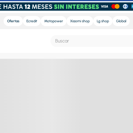
Ofertas
Ecredit
Motopower
Xiaomi shop
Lg shop
Global
Buscar
S MÁS BUSCADOS
e
nd sound
nd sound pro
ra
eradora