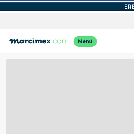
TÉRMINO
1
.
motos
2
.
moto
3
.
iphon
4
.
engla
5
.
engla
6
.
lavado
7
.
refrig