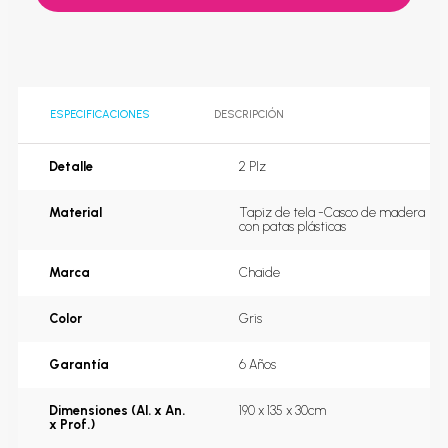
ESPECIFICACIONES
DESCRIPCIÓN
Detalle
2 Plz
Material
Tapiz de tela -Casco de madera 
con patas plásticas
Marca
Chaide
Color
Gris
Garantía
6 Años
Dimensiones (Al. x An.
190 x 135 x 30cm
x Prof.)