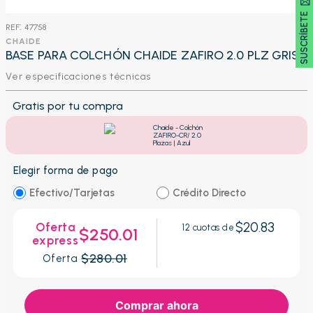
SUSCRÍBETE 🖂
:
47758
CHAIDE
BASE PARA COLCHÓN CHAIDE ZAFIRO 2.0 PLZ GRIS
Ver especificaciones técnicas
Gratis por tu compra
Chaide - Colchón
ZAFIRO-CR/ 2.0
Plazas | Azul
Elegir forma de pago
Efectivo/Tarjetas
Crédito Directo
$20.83
Oferta
12
cuotas de
$250.01
express
$280.01
Oferta
Comprar ahora