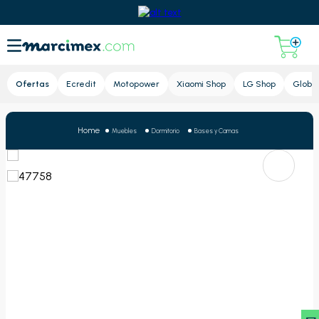
Lupa
Ofertas
Ecredit
Motopower
Xiaomi Shop
LG Shop
Global
Muebles
Dormitorio
Bases y Camas