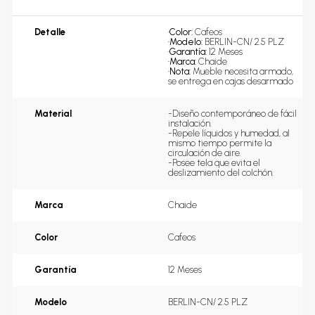
Detalle
•
Color: 
Cafeos
•
Modelo: 
BERLIN-CN/ 2.5 PLZ
•
Garantía: 
12 Meses
•
Marca: 
Chaide 
•
Nota: 
Mueble necesita armado, 
se entrega en cajas desarmado
Material
-Diseño contemporáneo de fácil 
instalación.

-Repele líquidos y humedad, al 
mismo tiempo permite la 
circulación de aire.

-Posee tela que evita el 
deslizamiento del colchón.
Marca
Chaide
Color
Cafeos
Garantía
12 Meses
Modelo
BERLIN-CN/ 2.5 PLZ