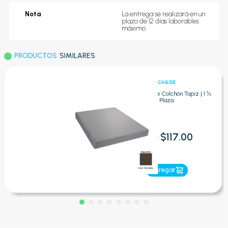
Nota
La entrega se realizará en un 
plazo de 12 días laborables 
máximo
PRODUCTOS
SIMILARES
CHAIDE
Chaide - Base Colchón Tapiz | 1 ½
Plaza.
$117.00
Oferta:
Agregar