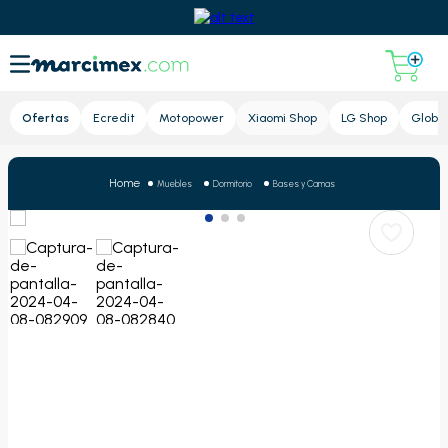
Lupa
Ofertas
Ecredit
Motopower
Xiaomi Shop
LG Shop
Global
Muebles
Dormitorio
Bases y Camas