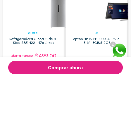
GLOBAL
HP
Refrigeradora Global Side By
Laptop HP 15-FH0000LA_R5-7 -
Side SBE-422 - 476 Litros
15,6" | 8GB/512GB
x
$499.00
Oferta Express:
$609.52
$1.200.00
Oferta:
Oferta:
Comprar ahora
Agregar
Agregar
Nuestras Categorías
Consultas frecuentes
Sobre
Refrigeración
Lavado y secado
Tecnología