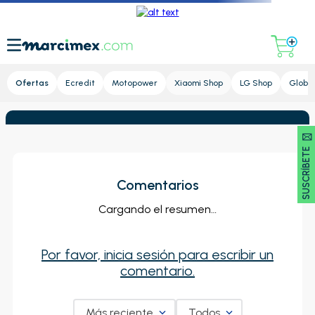
Lupa
Ofertas
Ecredit
Motopower
Xiaomi Shop
LG Shop
Global
SUSCRÍBETE 🖂
Comentarios
Cargando el resumen…
Por favor, inicia sesión para escribir un
comentario.
Más reciente
Todos