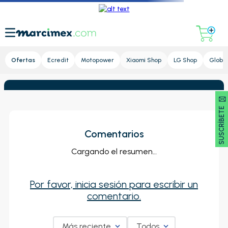
Lupa
Ofertas
Ecredit
Motopower
Xiaomi Shop
LG Shop
Global
SUSCRÍBETE 🖂
Comentarios
Cargando el resumen…
Por favor, inicia sesión para escribir un
comentario.
Más reciente
Todos