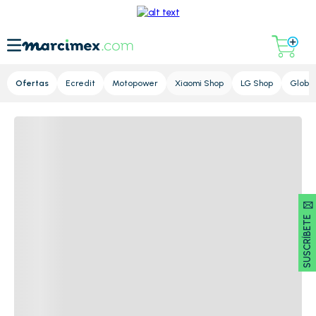
Lupa
Ofertas
Ecredit
Motopower
Xiaomi Shop
LG Shop
Global
SUSCRÍBETE 🖂