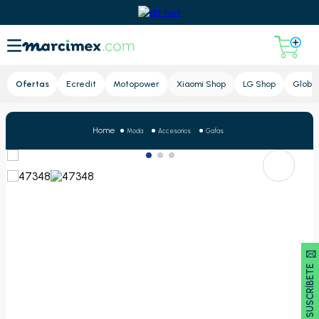
Lupa
Ofertas
Ecredit
Motopower
Xiaomi Shop
LG Shop
Global
Moda
Accesorios
Gafas
SUSCRÍBETE 🖂