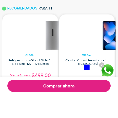
RECOMENDADOS
PARA TI
GLOBAL
XIAOMI
Refrigeradora Global Side By
Celular Xiaomi Redmi Note 15
Side SBE-422 - 476 Litros
- 8/256GB Azul
x
$499.00
Oferta Express:
$609.52
$310.01
Oferta:
Oferta:
Comprar ahora
Agregar
Agregar