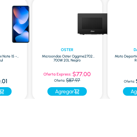
OSTER
D
i Note 15 -
Microondas Oster Oggme2702
Moto Deporti
ul
700W 20L Negro
R
$77.00
Oferta Express:
$87.97
.01
Oferta:
Oferta:
Agregar
Ag
sultas frecuentes
Sobre nosotros
guntas frecuentes
Quiénes somos
mo comprar?
Servicios