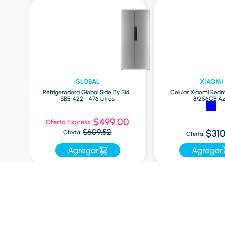
GLOBAL
XIAOMI
las
Refrigeradora Global Side By Side
Celular Xiaomi Redm
SBE-422 - 476 Litros
8/256GB Az
$499.00
Oferta Express:
$609.52
$310
Oferta:
Oferta:
Agregar
Agregar
Nuestras Categorías
Con
Refrigeración
Pre
Lavado y secado
¿Có