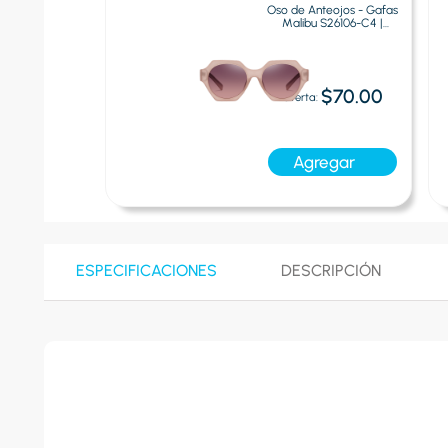
teojos - Gafas
Oso de Anteojos - Gafas
 S31106-C3 |
Malibu S26106-C4 |
al Print
Multicolor
$70.00
$70.00
Oferta:
egar
Agregar
ESPECIFICACIONES
DESCRIPCIÓN