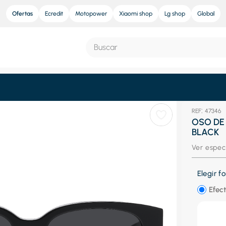
Ofertas
Ecredit
Motopower
Xiaomi shop
Lg shop
Global
Buscar
S MÁS BUSCADOS
:
47346
e
OSO DE 
BLACK
ra
Ver espec
nd sound pro
nd sound
Elegir 
eradora
Efect
res