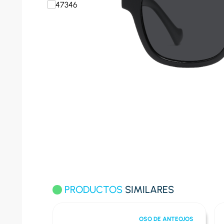
10
.
conge
PRODUCTOS
SIMILARES
 ANTEOJOS
OSO DE ANTEOJOS