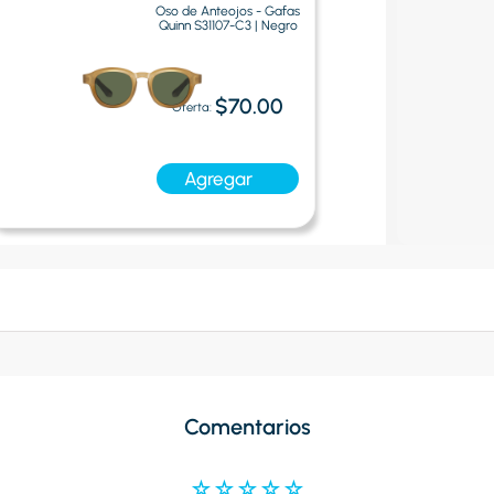
Oso de Anteojos - Gafas
Quinn S31107-C3 | Negro
$70.00
Oferta:
Agregar
Comentarios
☆
☆
☆
☆
☆