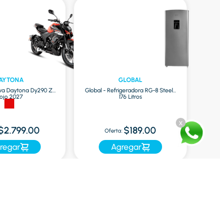
AYTONA
GLOBAL
va Daytona Dy290 Zr
Global - Refrigeradora RG-8 Steel |
ojo 2027
176 Litros
O
x
$2.799.00
$189.00
Oferta:
regar
Agregar
Servicio al cliente
Contáctenos
0987200300