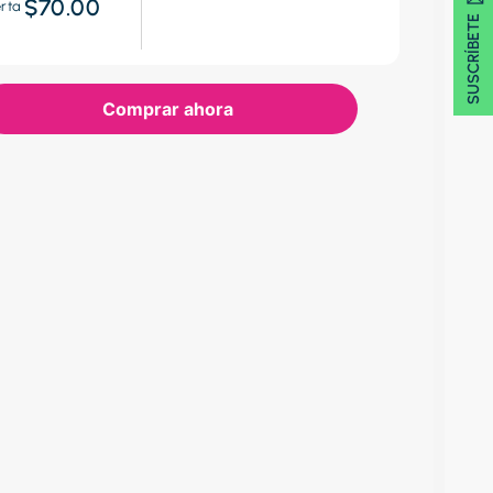
SUSCRÍBETE 🖂
$70.00
erta
Comprar ahora
OSO DE ANTEOJOS
OSO DE ANTEOJ