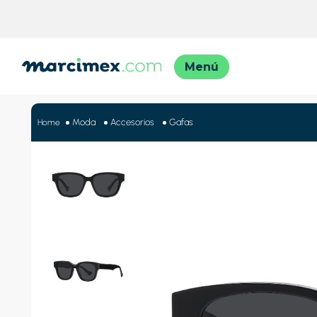
TÉRMINO
1
.
motos
Moda
Accesorios
Gafas
2
.
moto
3
.
iphon
4
.
lavado
5
.
engla
6
.
engla
7
.
refrig
8
.
celula
9
.
cocina