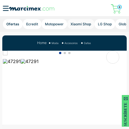
Lupa
Ofertas
Ecredit
Motopower
Xiaomi Shop
LG Shop
Global
Moda
Accesorios
Gafas
SUSCRÍBETE 🖂