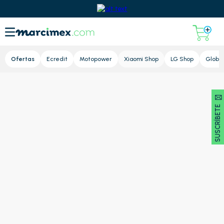
Lupa
Ofertas
Ecredit
Motopower
Xiaomi Shop
LG Shop
Global
SUSCRÍBETE 🖂