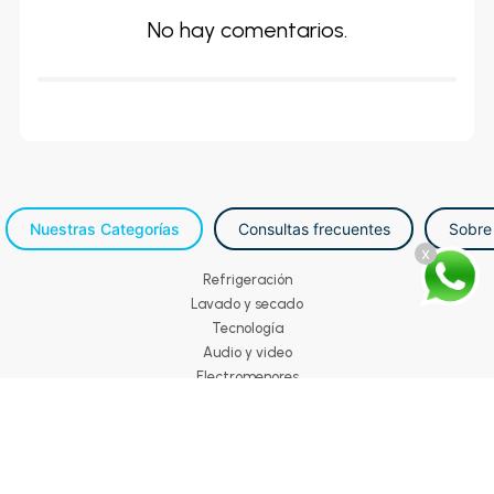
No hay comentarios.
Nuestras Categorías
Consultas frecuentes
Sobre
x
Refrigeración
Lavado y secado
Tecnología
Audio y video
Electromenores
Muebles
Movilidad
Todos los derechos reservados. COPYRIGHT © | Marcimex S.A.