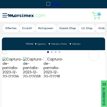
Lupa
Ofertas
Ecredit
Motopower
Xiaomi Shop
LG Shop
Global
Juguetes
Vehículos y Pistas
Vehículos
SUSCRÍBETE 🖂