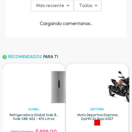
Más reciente
Todos
Cargando comentarios…
RECOMENDADOS
PARA TI
GLOBAL
DAYTONA
Refrigeradora Global Side By
Moto Deportiva Daytona
Side SBE-422 - 476 Litros
Dy290 Zr Rojo 2027
$499.00
Oferta Express: