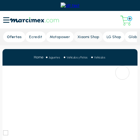
Lupa
Ofertas
Ecredit
Motopower
Xiaomi Shop
LG Shop
Global
Juguetes
Vehículos y Pistas
Vehículos