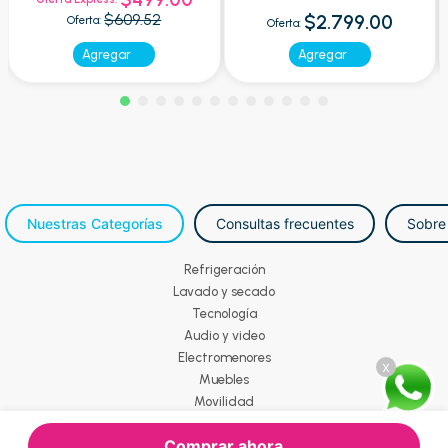
$609.52
$2.799.00
Oferta:
Oferta:
Agregar
Agregar
Nuestras Categorías
Consultas frecuentes
Sobre
Refrigeración
Lavado y secado
Tecnología
Audio y video
Electromenores
x
Muebles
Movilidad
Comprar ahora