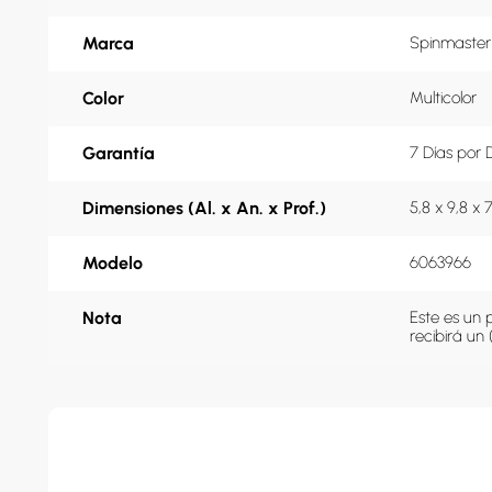
Marca
Spinmaster
Color
Multicolor
Garantía
7 Días por 
Dimensiones (Al. x An. x Prof.)
5,8 x 9,8 x 
Modelo
6063966
Nota
Este es un 
recibirá un 