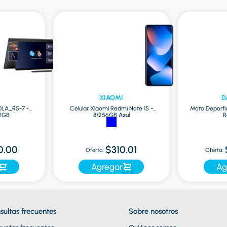
XIAOMI
D
0LA_R5-7 -
Celular Xiaomi Redmi Note 15 -
Moto Deporti
12GB
8/256GB Azul
R
0.00
$310.01
Oferta:
Oferta:
Agregar
Ag
sultas frecuentes
Sobre nosotros