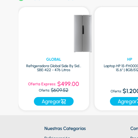
GLOBAL
HP
Refrigeradora Global Side By Side
Laptop HP 15-FH000
ro
SBE-422 - 476 Litros
15,6" | 8GB/5
0
$499.00
Oferta Express:
$609.52
$1.20
Oferta:
Oferta:
Agregar
Agregar
Nuestras Categorías
Con