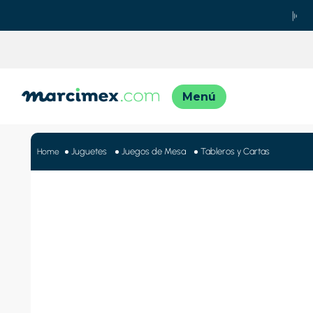
TÉRMINO
1
.
motos
Juguetes
Juegos de Mesa
Tableros y Cartas
2
.
moto
3
.
iphon
4
.
engla
5
.
lavado
6
.
engla
7
.
refrig