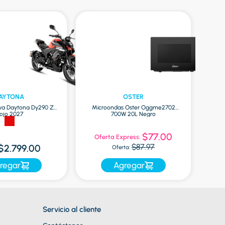
AYTONA
OSTER
va Daytona Dy290 Zr
Microondas Oster Oggme2702
Globa
ojo 2027
700W 20L Negro
$77.00
Oferta Express:
$87.97
$2.799.00
Oferta:
regar
Agregar
Servicio al cliente