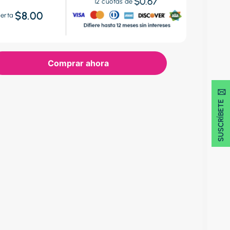
$0.67
12
cuotas de
$8.00
ferta
Comprar ahora
SUSCRÍBETE 🖂