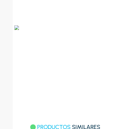
8
.
celula
9
.
cocina
10
.
conge
PRODUCTOS
SIMILARES