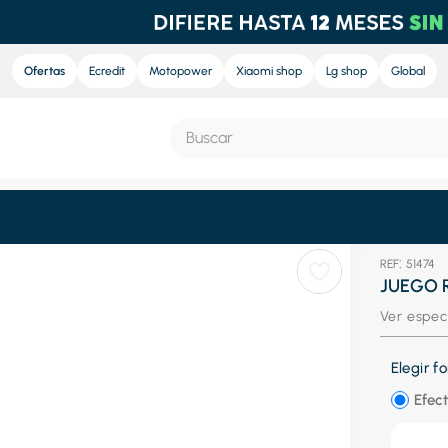
Ofertas
Ecredit
Motopower
Xiaomi shop
Lg shop
Global
Buscar
S MÁS BUSCADOS
:
51474
e
JUEGO 
nd sound
Ver espec
ra
Elegir 
nd sound pro
Efect
eradora