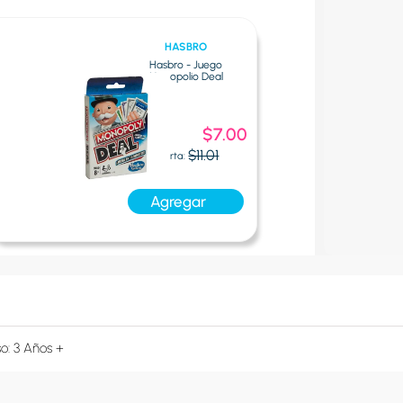
HASBRO
Hasbro - Juego
Monopolio Deal
Oferta
$7.00
Express:
$11.01
Oferta:
Agregar
o: 3 Años +