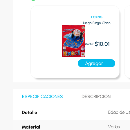
 GAMES
TOYNG
 - Juego bingo
Juego Bingo Chico
 anfora
$14.00
$10.01
Oferta:
$21.00
a:
Agregar
egar
ESPECIFICACIONES
DESCRIPCIÓN
Detalle
Edad de Us
Material
Varios