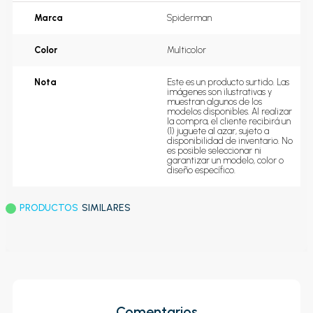
Marca
Spiderman
Color
Multicolor
Nota
Este es un producto surtido. Las 
imágenes son ilustrativas y 
muestran algunos de los 
modelos disponibles. Al realizar 
la compra, el cliente recibirá un 
(1) juguete al azar, sujeto a 
disponibilidad de inventario. No 
es posible seleccionar ni 
garantizar un modelo, color o 
diseño específico.
PRODUCTOS
SIMILARES
Comentarios