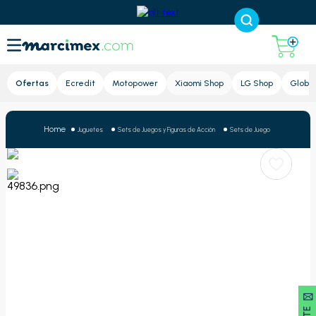
Lupa
Ofertas
Ecredit
Motopower
Xiaomi Shop
LG Shop
Global
Juguetes
Sets de Juegos y Figuras de Acción
Sets de Juego