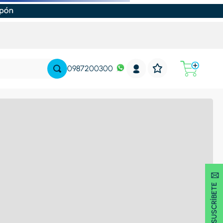
0987200300
SUSCRÍBETE 🖂