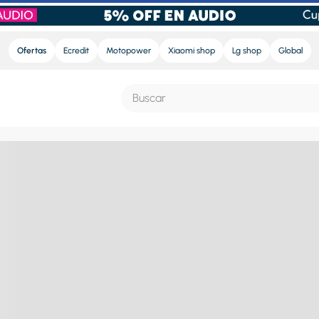
Ofertas
Ecredit
Motopower
Xiaomi shop
Lg shop
Global
Buscar
S MÁS BUSCADOS
e
ra
nd sound pro
nd sound
eradora