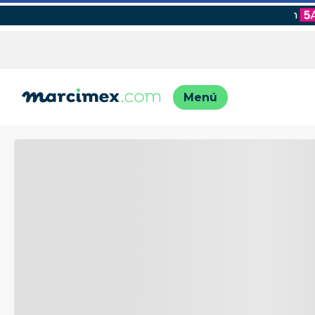
TÉRMINO
1
.
motos
2
.
moto
3
.
iphon
4
.
lavado
5
.
engla
6
.
engla
7
.
refrig