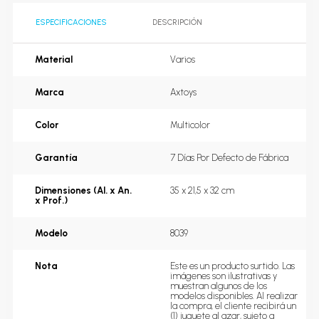
ESPECIFICACIONES
DESCRIPCIÓN
Material
Varios
Marca
Axtoys
Color
Multicolor
Garantía
7 Días Por Defecto de Fábrica
Dimensiones (Al. x An.
35 x 21,5 x 32 cm
x Prof.)
Modelo
8039
Nota
Este es un producto surtido. Las 
imágenes son ilustrativas y 
muestran algunos de los 
modelos disponibles. Al realizar 
la compra, el cliente recibirá un 
(1) juguete al azar, sujeto a 