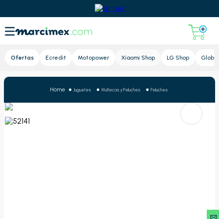
Lupa
Ofertas
Ecredit
Motopower
Xiaomi Shop
LG Shop
Global
Juguetes
Muñecas y Peluches
Peluches