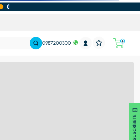
0987200300
SUSCRÍBETE 🖂