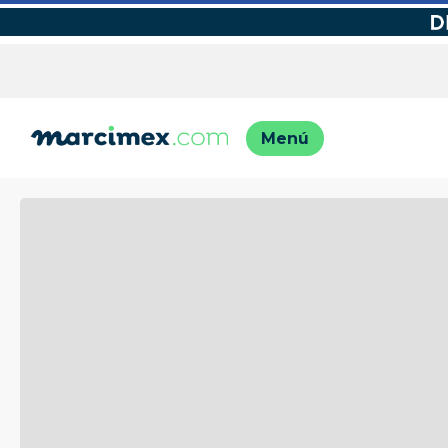
TÉRMINO
1
.
motos
2
.
moto
3
.
iphon
4
.
engla
5
.
engla
6
.
lavado
7
.
refrig