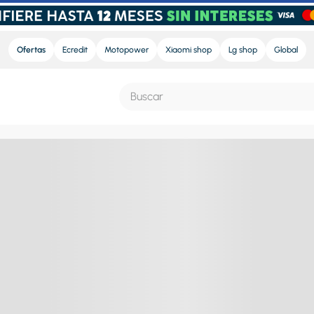
Ofertas
Ecredit
Motopower
Xiaomi shop
Lg shop
Global
Buscar
S MÁS BUSCADOS
e
nd sound
nd sound pro
ra
eradora