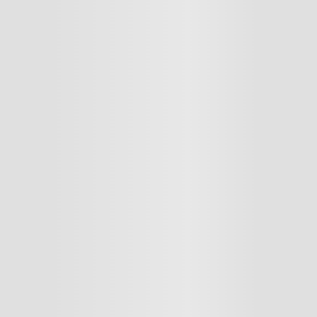
res
lador