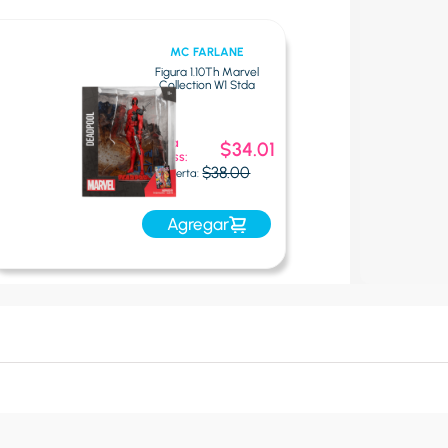
MC FARLANE
Figura 1.10Th Marvel
Collection W1 Stda
Oferta
$34.01
Express:
$38.00
Oferta:
Agregar