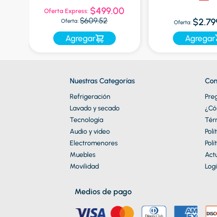
9
$499.00
Oferta Express:
$609.52
$2.79
Oferta:
Oferta:
Agregar
Agregar
Nuestras Categorías
Con
Refrigeración
Pre
Lavado y secado
¿Có
Tecnología
Tér
Audio y video
Polí
Electromenores
Polí
Muebles
Actu
Movilidad
Logi
Medios de pago