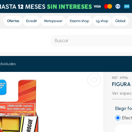
Ofertas
Ecredit
Motopower
Xiaomi shop
Lg shop
Global
Buscar
S MÁS BUSCADOS
dividuales
:
49916
e
FIGURA
nd sound
Ver espec
nd sound pro
Elegir 
ra
Efect
eradora