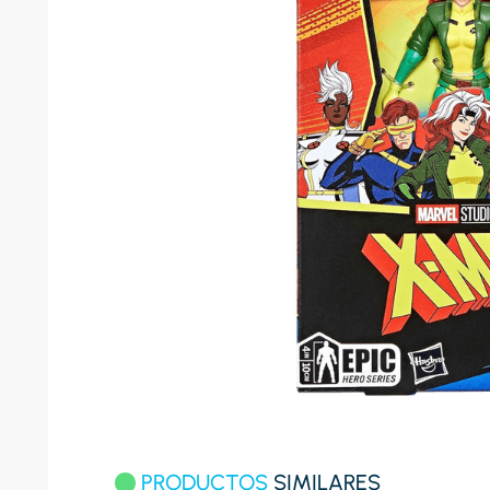
8
.
celula
9
.
cocina
10
.
conge
PRODUCTOS
SIMILARES