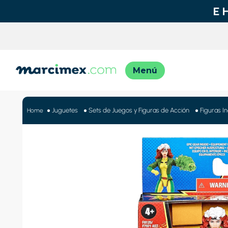
TÉRMINO
1
.
motos
Juguetes
Sets de Juegos y Figuras de Acción
Figuras In
2
.
moto
3
.
iphon
4
.
engla
5
.
engla
6
.
lavado
7
.
refrig