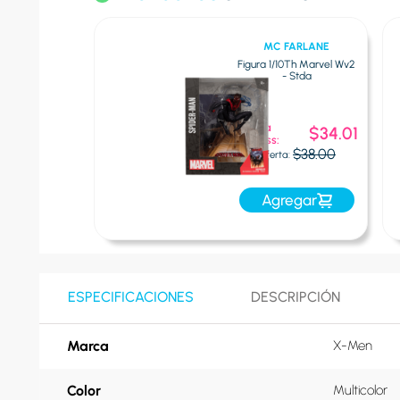
KEMON
MC FARLANE
kemon Clip And
Figura 1/10Th Marvel Wv2
Go
- Stda
Oferta
$11.01
$34.01
Express:
$12.99
$38.00
a:
Oferta:
egar
Agregar
ESPECIFICACIONES
DESCRIPCIÓN
Marca
X-Men
Color
Multicolor