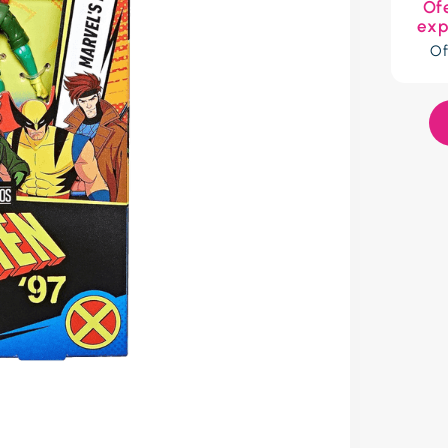
Of
res
exp
Of
lador