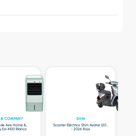
 & COMPANY
SHM
r de Aire Home &
Scooter Eléctrico Shm Avatar 1200
Ea-4100 Blanco
- 2026 Rojo
Mac