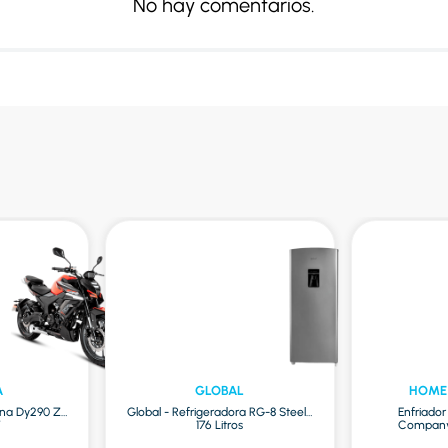
No hay comentarios.
A
GLOBAL
HOME
na Dy290 Zr
Global - Refrigeradora RG-8 Steel |
Enfriado
7
176 Litros
Company 