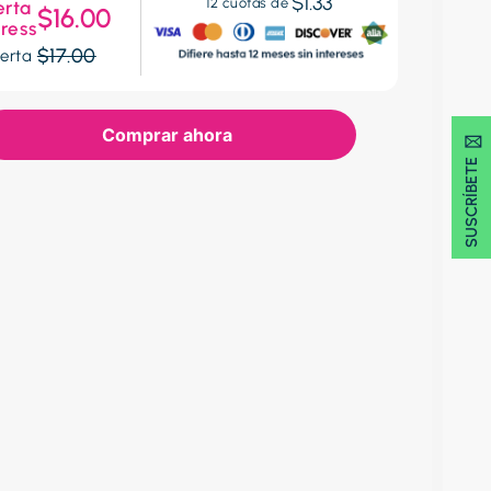
$1.33
12
cuotas de
erta
$16.00
ress
$17.00
erta
Comprar ahora
SUSCRÍBETE 🖂