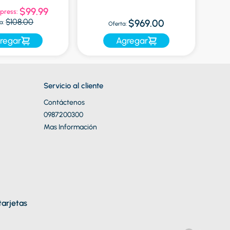
$99.99
press:
Of
$108.00
$969.00
a:
Oferta:
regar
Agregar
Servicio al cliente
Contáctenos
0987200300
Mas Información
arjetas