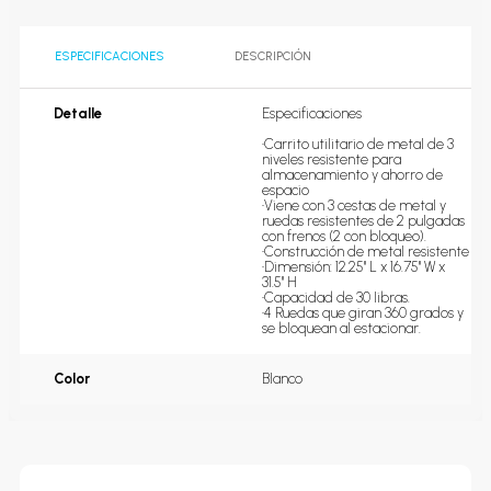
ESPECIFICACIONES
DESCRIPCIÓN
Detalle
Especificaciones

•Carrito utilitario de metal de 3 
niveles resistente para 
almacenamiento y ahorro de 
espacio

•Viene con 3 cestas de metal y 
ruedas resistentes de 2 pulgadas 
con frenos (2 con bloqueo).

•Construcción de metal resistente

•Dimensión: 12.25'' L x 16.75'' W x 
31.5'' H 

•Capacidad de 30 libras. 

•4 Ruedas que giran 360 grados y 
se bloquean al estacionar.
Color
Blanco