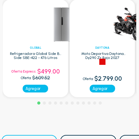
GLOBAL
DAYTONA
Refrigeradora Global Side By
Moto Deportiva Daytona
Side SBE-422 - 476 Litros
Dy290 Zr Rojo 2027
$499.00
Oferta Express:
$609.52
$2.799.00
Oferta:
Oferta:
Agregar
Agregar