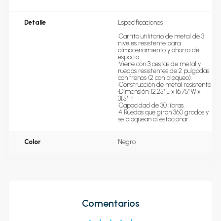
Detalle
Especificaciones

•Carrito utilitario de metal de 3 
niveles resistente para 
almacenamiento y ahorro de 
espacio

•Viene con 3 cestas de metal y 
ruedas resistentes de 2 pulgadas 
con frenos (2 con bloqueo).

•Construcción de metal resistente

•Dimensión: 12.25'' L x 16.75'' W x 
31.5'' H 

•Capacidad de 30 libras. 

•4 Ruedas que giran 360 grados y 
se bloquean al estacionar.
Color
Negro
Comentarios