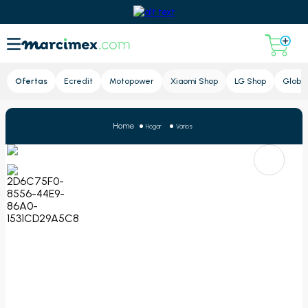
Lupa
Ofertas
Ecredit
Motopower
Xiaomi Shop
LG Shop
Global
Hogar
Varios