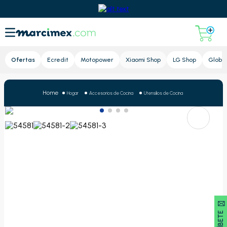
Lupa
Ofertas
Ecredit
Motopower
Xiaomi Shop
LG Shop
Global
Hogar
Accesorios de Cocina
Utensilios de Cocina
SUSCRÍBETE 🖂