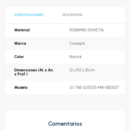
ESPECIFICACIONES
DESCRIPCIÓN
Material
90%BAMBU 10%METAL
Marca
Concepts
Color
Natural
Dimensiones (Al. x An.
1,5 x 19,5 x 33 cm
x Prof.)
Modelo
JG TAB. QUESOS 448-5820007
Comentarios