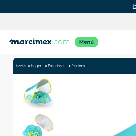
TÉRMINO
1
.
motos
Hogar
Exteriores
Piscinas
2
.
moto
3
.
iphon
4
.
engla
5
.
engla
6
.
lavado
7
.
refrig