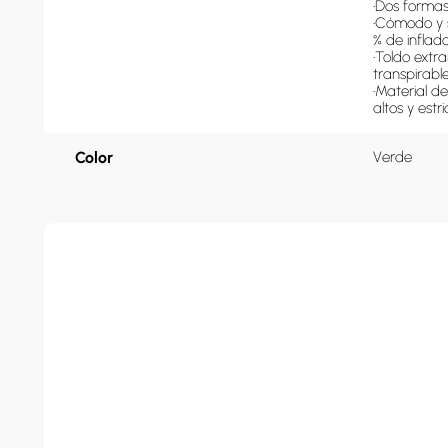
•Dos formas
•Cómodo y s
% de inflado 
•Toldo extr
transpirable
•Material 
altos y est
Color
Verde