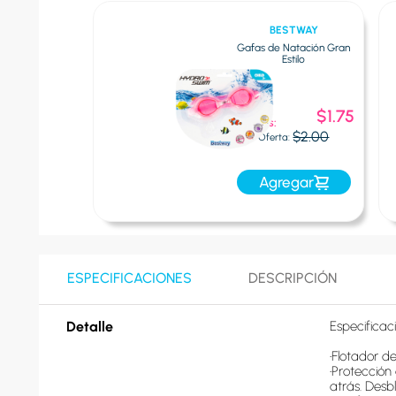
STWAY
BESTWAY
- Filtro para
Gafas de Natación Gran
iscina
Estilo
Oferta
$2.50
$1.75
Express:
$4.00
$2.00
a:
Oferta:
egar
Agregar
ESPECIFICACIONES
DESCRIPCIÓN
Detalle
Especificaci
•Flotador d
•Protección
atrás. Desb