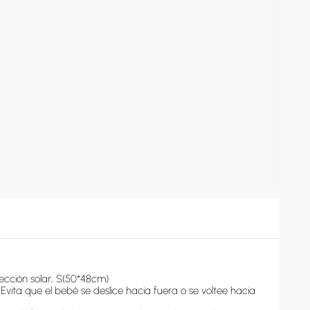
ÚPALE
ÚPALE
Úpale - Flotador de Tela
Úpale - Flotador Plás
para Bebé con Techo |
con Techo | Verd
Rosa
$48.00
$40.0
Oferta:
Oferta:
Agregar
Agregar
ección solar, S(50*48cm)

Evita que el bebé se deslice hacia fuera o se voltee hacia 