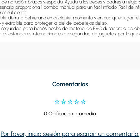
 de natación: brazos y espalda. Ayuda a los bebés y padres a relajarse
encillo: proporciona 1 bomba manual para un fácil inflado. Fácil de i
es suficiente.

aíble: disfruta del verano en cualquier momento y en cualquier lugar, 
 y extraíble para proteger la piel del bebé lejos del sol.

de seguridad para bebés: hecho de material de PVC duradero a prueb
rictos estándares internacionales de seguridad de juguetes, por lo que 
Comentarios
☆
☆
☆
☆
☆
0 Calificación promedio
Por favor, inicia sesión para escribir un comentario.