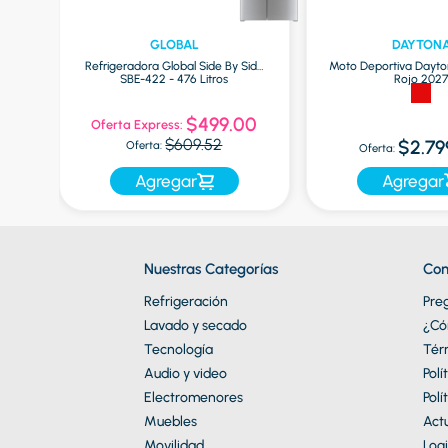
GLOBAL
DAYTON
Refrigeradora Global Side By Side
Moto Deportiva Dayto
SBE-422 - 476 Litros
Rojo 202
9
$499.00
Oferta Express:
$609.52
$2.79
Oferta:
Oferta:
Agregar
Agregar
Nuestras Categorías
Con
Refrigeración
Pre
Lavado y secado
¿Có
Tecnología
Tér
Audio y video
Polí
Electromenores
Polí
Muebles
Actu
Movilidad
Logi