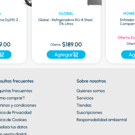
A
GLOBAL
HOME
na Dy290 Zr
Global - Refrigeradora RG-8 Steel |
Enfriado
7
176 Litros
Company 
Oferta Ex
9.00
$189.00
Ofert
Oferta:
Agregar
Ag
sultas frecuentes
Sobre nosotros
guntas frecuentes
Quiénes somos
mo comprar?
Servicios
minos y condiciones
Tiendas
tica de Privacidad
Suscripciones
tica de Cookies
Responsabilidad ambiental
aliza tus datos
n venta digital