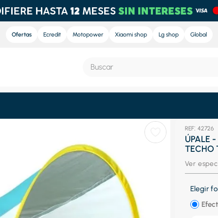
Ofertas
Ecredit
Motopower
Xiaomi shop
Lg shop
Global
Buscar
S MÁS BUSCADOS
:
42726
e
ÚPALE 
TECHO T
nd sound
Ver espec
nd sound pro
ra
Elegir 
eradora
Efect