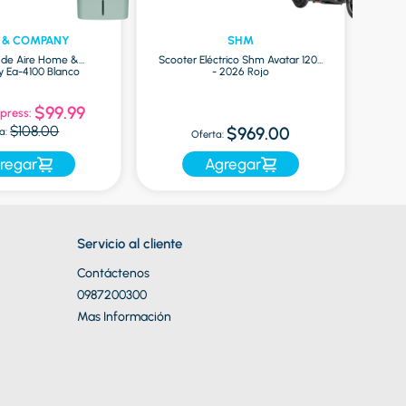
 & COMPANY
SHM
r de Aire Home &
Scooter Eléctrico Shm Avatar 1200
Ea-4100 Blanco
- 2026 Rojo
Mac
$99.99
press:
Of
$108.00
$969.00
a:
Oferta:
regar
Agregar
Servicio al cliente
Contáctenos
0987200300
Mas Información