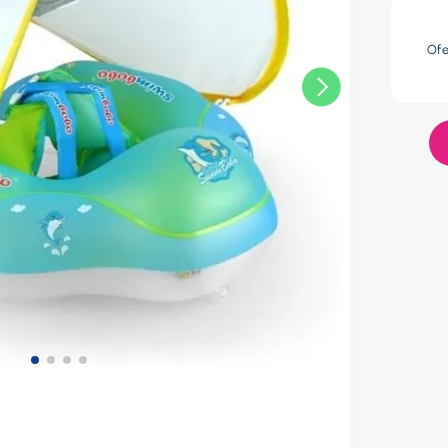
res
Of
lador