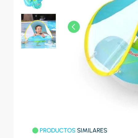
8
.
celula
9
.
cocina
10
.
conge
PRODUCTOS
SIMILARES