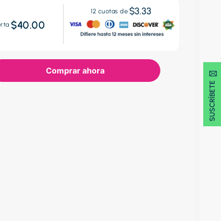
$3.33
12
cuotas de
$40.00
erta
Comprar ahora
SUSCRÍBETE 🖂