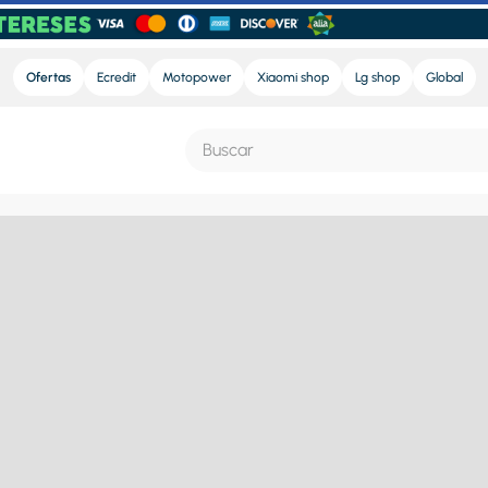
Ofertas
Ecredit
Motopower
Xiaomi shop
Lg shop
Global
Buscar
S MÁS BUSCADOS
nd sound
e
nd sound pro
ra
eradora