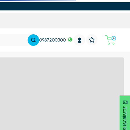
0987200300
SUSCRÍBETE 🖂