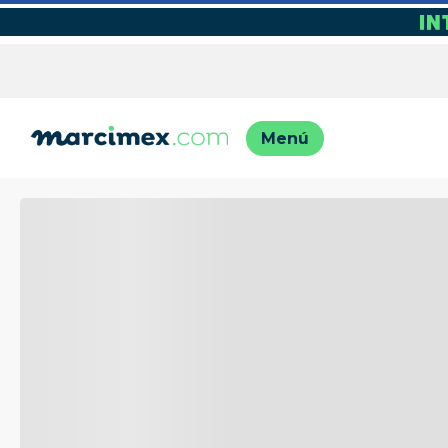
TÉRMINO
1
.
motos
2
.
engla
3
.
moto
4
.
iphon
5
.
engla
6
.
lavado
7
.
refrig