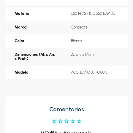
Material
65% PLASTICO 35% BAMBU
Marca
Concepts
Color
Blanco
Dimensiones (Al. x An.
26 x 19 x 19 cm
x Prof.)
Modelo
ACC. BAÑO 351-010013
Comentarios
☆
☆
☆
☆
☆
0 Calificación promedio