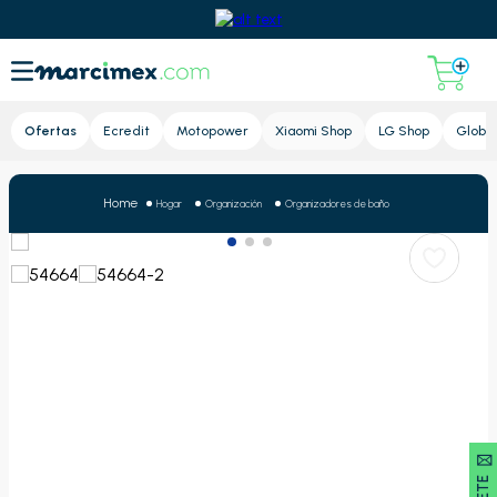
Lupa
Ofertas
Ecredit
Motopower
Xiaomi Shop
LG Shop
Global
Hogar
Organización
Organizadores de baño