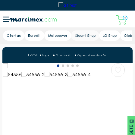
Lupa
Ofertas
Ecredit
Motopower
Xiaomi Shop
LG Shop
Global
Hogar
Organización
Organizadores de baño
SUSCRÍBETE 🖂