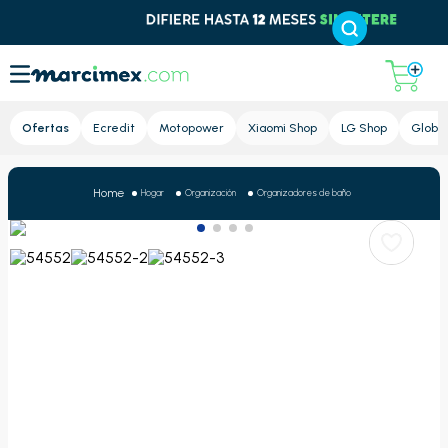
Lupa
Ofertas
Ecredit
Motopower
Xiaomi Shop
LG Shop
Global
Hogar
Organización
Organizadores de baño