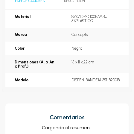
ESPECIFICACIONES
DESCRIPCIÓN
Material
85%VIDRIO 10%BAMBU 
5%PLASTICO
Marca
Concepts
Color
Negro
Dimensiones (Al. x An.
15 x 11 x 22 cm
x Prof.)
Modelo
DISPEN. BANDEJA 351-820018
Comentarios
Cargando el resumen…