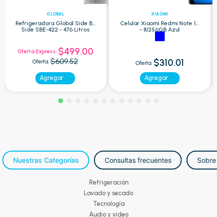
GLOBAL
XIAOMI
Refrigeradora Global Side By
Celular Xiaomi Redmi Note 15
Side SBE-422 - 476 Litros
- 8/256GB Azul
$499.00
Oferta Express:
$609.52
$310.01
Oferta:
Oferta:
Agregar
Agregar
Nuestras Categorías
Consultas frecuentes
Sobre
Refrigeración
Lavado y secado
Tecnología
Audio y video