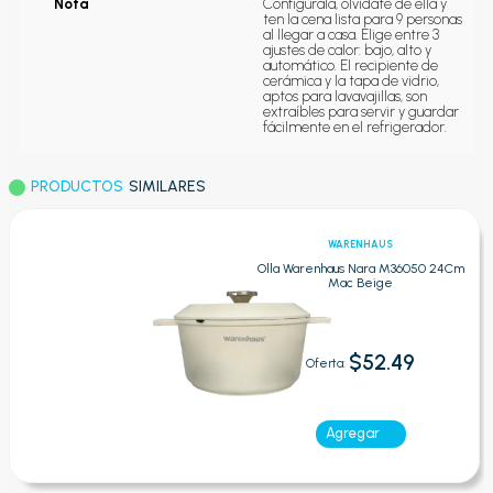
Nota
Configúrala, olvídate de ella y 
ten la cena lista para 9 personas 
al llegar a casa. Elige entre 3 
ajustes de calor: bajo, alto y 
automático. El recipiente de 
cerámica y la tapa de vidrio, 
aptos para lavavajillas, son 
extraíbles para servir y guardar 
fácilmente en el refrigerador.
PRODUCTOS
SIMILARES
WARENHAUS
Olla Warenhaus Nara M36050 24Cm
Mac Beige
$52.49
Oferta:
Agregar