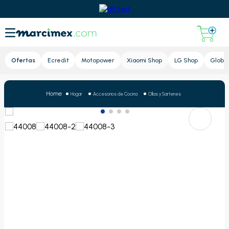
Lupa
Ofertas
Ecredit
Motopower
Xiaomi Shop
LG Shop
Global
Hogar
Accesorios de Cocina
Ollas y Sartenes