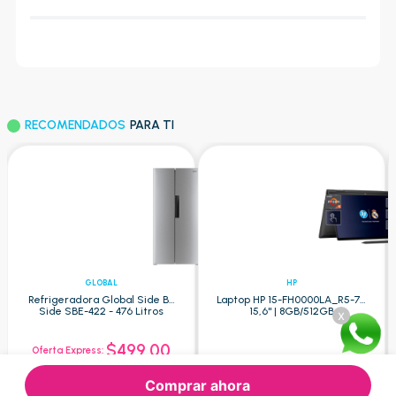
RECOMENDADOS
PARA TI
GLOBAL
HP
Refrigeradora Global Side By
Laptop HP 15-FH0000LA_R5-7 -
Side SBE-422 - 476 Litros
15,6" | 8GB/512GB
x
$499.00
Oferta Express:
$609.52
$1.200.00
Oferta:
Oferta:
Comprar ahora