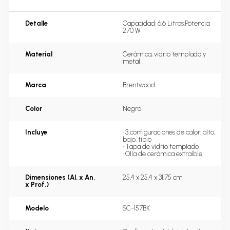
Detalle
Capacidad: 6.6 Litros,Potencia: 
270 W
Material
Cerámica, vidrio templado y 
metal
Marca
Brentwood
Color
Negro
Incluye
• 3 configuraciones de calor: alto, 
bajo, tibio

• Tapa de vidrio templado

• Olla de cerámica extraíble
Dimensiones (Al. x An.
25,4 x 25,4 x 31,75 cm
x Prof.)
Modelo
SC-157BK