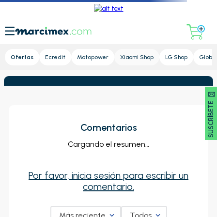
Lupa
Ofertas
Ecredit
Motopower
Xiaomi Shop
LG Shop
Global
SUSCRÍBETE 🖂
Comentarios
Cargando el resumen…
Por favor, inicia sesión para escribir un
comentario.
Más reciente
Todos