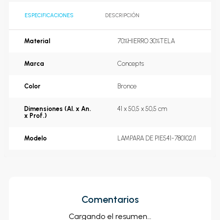
ESPECIFICACIONES
DESCRIPCIÓN
Material
70%HIERRO 30%TELA
Marca
Concepts
Color
Bronce
Dimensiones (Al. x An.
41 x 50,5 x 50,5 cm
x Prof.)
Modelo
LAMPARA DE PIE541-780102/1
Comentarios
Cargando el resumen…