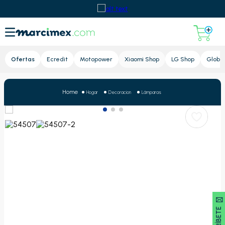
Lupa
Ofertas
Ecredit
Motopower
Xiaomi Shop
LG Shop
Global
Hogar
Decoracion
Lámparas
SUSCRÍBETE 🖂