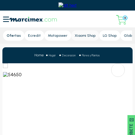
Lupa
Ofertas
Ecredit
Motopower
Xiaomi Shop
LG Shop
Global
Hogar
Decoracion
Flores y Plantas
SUSCRÍBETE 🖂