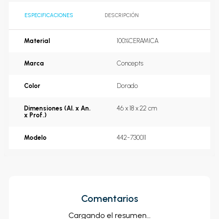
ESPECIFICACIONES
DESCRIPCIÓN
Material
100%CERAMICA
Marca
Concepts
Color
Dorado
Dimensiones (Al. x An.
46 x 18 x 22 cm
x Prof.)
Modelo
442-730011
Comentarios
Cargando el resumen…