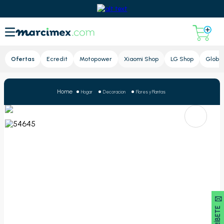
Lupa
Ofertas
Ecredit
Motopower
Xiaomi Shop
LG Shop
Global
Hogar
Decoracion
Flores y Plantas
SUSCRÍBETE 🖂