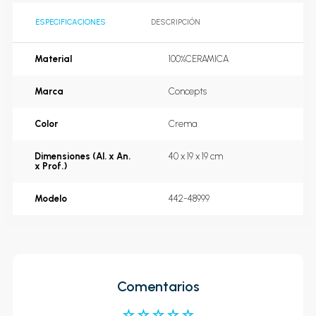
ESPECIFICACIONES
DESCRIPCIÓN
Material
100%CERAMICA
Marca
Concepts
Color
Crema
Dimensiones (Al. x An.
40 x 19 x 19 cm
x Prof.)
Modelo
442-48999
Comentarios
☆
☆
☆
☆
☆