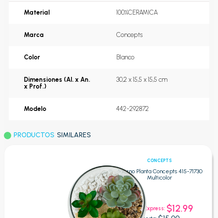
Material
100%CERAMICA
Marca
Concepts
Color
Blanco
Dimensiones (Al. x An.
30,2 x 15,5 x 15,5 cm
x Prof.)
Modelo
442-292872
PRODUCTOS
SIMILARES
CONCEPTS
Adorno Planta Concepts 415-71730
Multicolor
$12.99
Oferta Express: