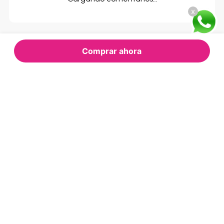
x
Comprar ahora
RECOMENDADOS
PARA TI
GLOBAL
HP
Refrigeradora Global Side By
Laptop HP 15-FH0000LA_R5-7 -
Side SBE-422 - 476 Litros
15,6" | 8GB/512GB
$499.00
Oferta Express:
$609.52
$1.200.00
Oferta:
Oferta:
Agregar
Agregar